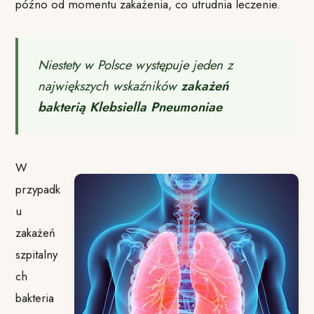
późno od momentu zakażenia, co utrudnia leczenie.
Niestety w Polsce występuje jeden z
największych wskaźników
zakażeń
bakterią Klebsiella Pneumoniae
W
przypadk
u
zakażeń
szpitalny
ch
bakteria