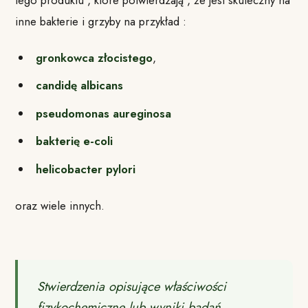
tego produktu , które potwierdzają , że jest skuteczny na
inne bakterie i grzyby na przykład :
gronkowca złocistego
,
candidę albicans
pseudomonas aureginosa
bakterię e-coli
helicobacter pylori
oraz wiele innych.
Stwierdzenia opisujące właściwości
fizykochemiczne lub wyniki badań