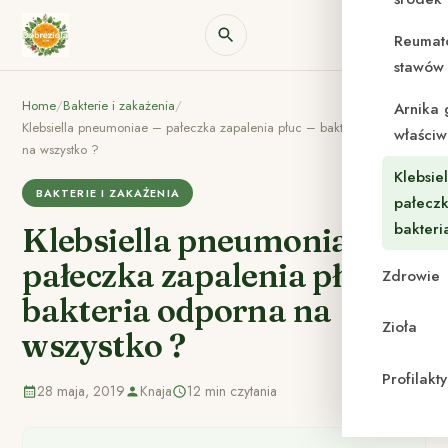
Reumat
stawów 
Home
/
Bakterie i zakażenia
/
Arnika 
Klebsiella pneumoniae – pałeczka zapalenia płuc – bakteria odporna
właściw
na wszystko ?
Klebsie
BAKTERIE I ZAKAŻENIA
pałeczk
bakteri
Klebsiella pneumoniae –
pałeczka zapalenia płuc –
Zdrowie
bakteria odporna na
Zioła
wszystko ?
Profilak
28 maja, 2019
Knaja
12 min czytania