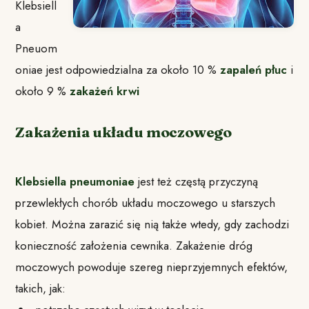
Klebsiell
a
Pneuom
oniae jest odpowiedzialna za około 10 %
zapaleń płuc
i
około 9 %
zakażeń krwi
Zakażenia układu moczowego
Klebsiella pneumoniae
jest też częstą przyczyną
przewlekłych chorób układu moczowego u starszych
kobiet. Można zarazić się nią także wtedy, gdy zachodzi
konieczność założenia cewnika. Zakażenie dróg
moczowych powoduje szereg nieprzyjemnych efektów,
takich, jak: