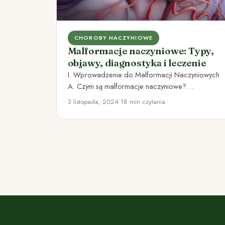
CHOROBY NACZYNIOWE
Malformacje naczyniowe: Typy,
objawy, diagnostyka i leczenie
I. Wprowadzenie do Malformacji Naczyniowych
A. Czym są malformacje naczyniowe?
Malformacje naczyniowe są wadami w budowie
3 listopada, 2024
•
18 min czytania
naczyń krwionośnych,…