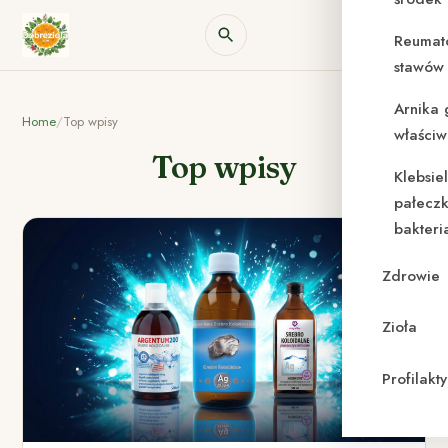
Reumat
stawów 
Arnika 
Home
/
Top wpisy
właściw
Top wpisy
Klebsie
pałeczk
bakteri
Zdrowie
Zioła
Profilak