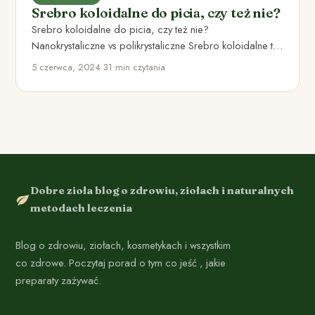
Srebro koloidalne do picia, czy też nie?
Srebro koloidalne do picia, czy też nie?
Nanokrystaliczne vs polikrystaliczne Srebro koloidalne to
produkt stworzony przez zawieszenie niewielkich…
5 czerwca, 2024
•
31 min czytania
Dobre zioła blog o zdrowiu, ziołach i naturalnych
metodach leczenia
Blog o zdrowiu, ziołach, kosmetykach i wszystkim
co zdrowe. Poczytaj porad o tym co jeść , jakie
preparaty zażywać.