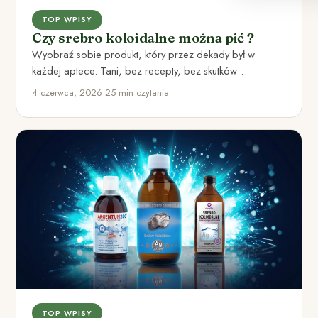
TOP WPISY
Czy srebro koloidalne można pić ?
Wyobraź sobie produkt, który przez dekady był w
każdej aptece. Tani, bez recepty, bez skutków
ubocznych. Ludzie go…
4 czerwca, 2026
•
25 min czytania
TOP WPISY