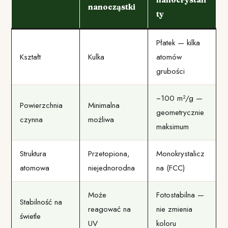
nanocząstki
ty
Płatek — kilka
Kształt
Kulka
atomów
grubości
~100 m²/g —
Powierzchnia
Minimalna
geometrycznie
czynna
możliwa
maksimum
Struktura
Przetopiona,
Monokrystalicz
atomowa
niejednorodna
na (FCC)
Może
Fotostabilna —
Stabilność na
reagować na
nie zmienia
świetle
UV
koloru