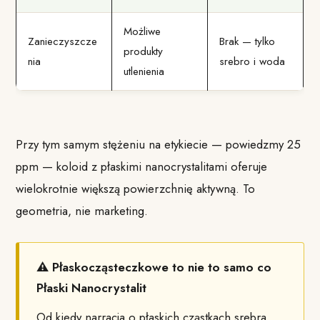
Możliwe
Zanieczyszcze
Brak — tylko
produkty
nia
srebro i woda
utlenienia
Przy tym samym stężeniu na etykiecie — powiedzmy 25
ppm — koloid z płaskimi nanocrystalitami oferuje
wielokrotnie większą powierzchnię aktywną. To
geometria, nie marketing.
⚠ Płaskocząsteczkowe to nie to samo co
Płaski Nanocrystalit
Od kiedy narracja o płaskich cząstkach srebra