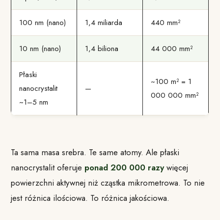
100 nm (nano)
1,4 miliarda
440 mm²
10 nm (nano)
1,4 biliona
44 000 mm²
Płaski
~100 m² = 1
nanocrystalit
—
000 000 mm²
~1–5 nm
Ta sama masa srebra. Te same atomy. Ale płaski
nanocrystalit oferuje
ponad 200 000 razy
więcej
powierzchni aktywnej niż cząstka mikrometrowa. To nie
jest różnica ilościowa. To różnica jakościowa.