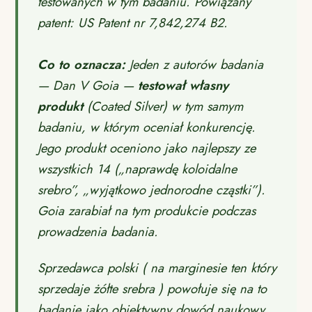
testowanych w tym badaniu. Powiązany
patent: US Patent nr 7,842,274 B2.
Co
to oznacza:
Jeden z autorów badania
— Dan V Goia —
testował własny
produkt
(Coated Silver) w tym samym
badaniu, w którym oceniał konkurencję.
Jego produkt oceniono jako najlepszy ze
wszystkich 14 („naprawdę koloidalne
srebro”, „wyjątkowo jednorodne cząstki”).
Goia zarabiał na tym produkcie podczas
prowadzenia badania
.
Sprzedawca polski ( na marginesie ten który
sprzedaje żółte srebra ) powołuje się na to
badanie jako obiektywny dowód naukowy.