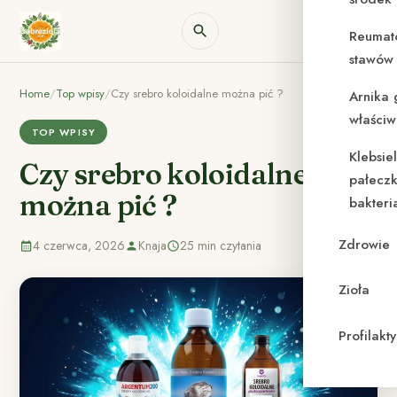
Reumat
stawów 
Home
/
Top wpisy
/
Czy srebro koloidalne można pić ?
Arnika 
właściw
TOP WPISY
Klebsie
Czy srebro koloidalne
pałeczk
można pić ?
bakteri
Zdrowie
4 czerwca, 2026
Knaja
25 min czytania
Zioła
Profilak