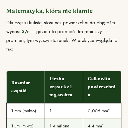
Matematyka, która nie kłamie
Dla cząstki kulistej stosunek powierzchni do objętości
wynosi
3/r
— gdzie r to promień. Im mniejszy
promień, tym wyższy stosunek. W praktyce wygląda to
tak:
Liczba
Całkowita
Rozmiar
cząstek z 1
powierzchni
cząstki
mg srebra
a
1 mm (makro)
1
0,006 mm²
1 µm (mikro)
1,4 miliona
4,4 mm²