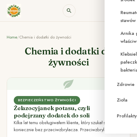
Reumat
stawów 
Arnika 
Home
/
Chemia i dodatki do żywności
właściw
Chemia i dodatki do
Klebsie
żywności
pałeczk
bakteri
Zdrowie
Zioła
BEZPIECZEŃSTWO ŻYWNOŚCI
Żelazocyjanek potasu, czyli
podejrzany dodatek do soli
Profilak
Kilka lat temu obsługiwałem klienta, który szukał soli, ale
koniecznie bez przeciwzbrylacza. Przeciwzbrylaczem w
soli jest żelazocyjanek potasu,…