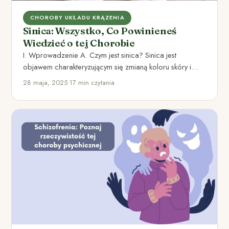
CHOROBY UKŁADU KRĄZENIA
Sinica: Wszystko, Co Powinieneś
Wiedzieć o tej Chorobie
I. Wprowadzenie A. Czym jest sinica? Sinica jest
objawem charakteryzującym się zmianą koloru skóry i
błon śluzowych na…
28 maja, 2025
•
17 min czytania