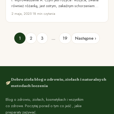
również różanką, jest ostrym, zakaźnym schorzeniem
skóry, charakteryzującym się czerwoną,…
2 maja, 2025
•
18 min czytania
1
2
3
…
19
Następne ›
Dobre zioła blog o zdrowiu, ziołach i naturalnych
metodach leczenia
Blog o zdrowiu, ziołach, kosmetykach i wszystkim
co zdrowe. Poczytaj porad o tym co jeść , jakie
preparaty zażywać.