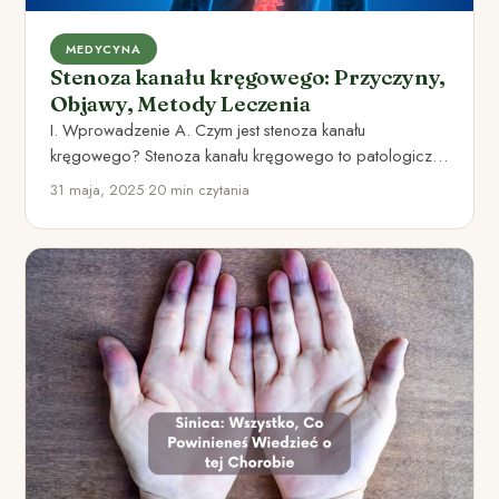
MEDYCYNA
Stenoza kanału kręgowego: Przyczyny,
Objawy, Metody Leczenia
I. Wprowadzenie A. Czym jest stenoza kanału
kręgowego? Stenoza kanału kręgowego to patologiczne
zwężenie kanału kręgowego, w którym…
31 maja, 2025
•
20 min czytania