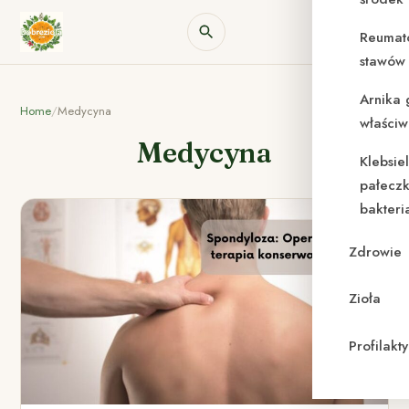
Reumat
stawów 
Arnika 
Home
/
Medycyna
właściw
Medycyna
Klebsie
pałeczk
bakteri
Zdrowie
Zioła
Profilak