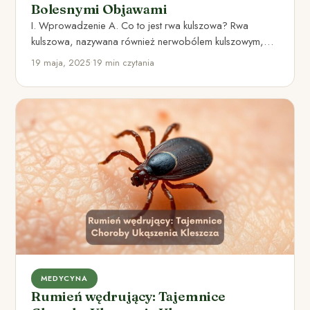
Bolesnymi Objawami
I. Wprowadzenie A. Co to jest rwa kulszowa? Rwa
kulszowa, nazywana również nerwobólem kulszowym,
jest schorzeniem związanym z…
19 maja, 2025
•
19 min czytania
MEDYCYNA
Rumień wędrujący: Tajemnice