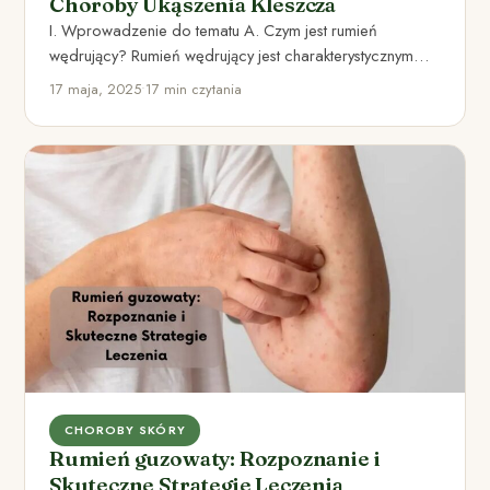
Choroby Ukąszenia Kleszcza
I. Wprowadzenie do tematu A. Czym jest rumień
wędrujący? Rumień wędrujący jest charakterystycznym
objawem boreliozy, która jest bakteryjną…
17 maja, 2025
•
17 min czytania
CHOROBY SKÓRY
Rumień guzowaty: Rozpoznanie i
Skuteczne Strategie Leczenia