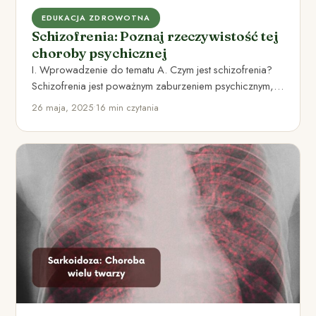
EDUKACJA ZDROWOTNA
Schizofrenia: Poznaj rzeczywistość tej
choroby psychicznej
I. Wprowadzenie do tematu A. Czym jest schizofrenia?
Schizofrenia jest poważnym zaburzeniem psychicznym,
które wpływa na sposób myślenia,…
26 maja, 2025
•
16 min czytania