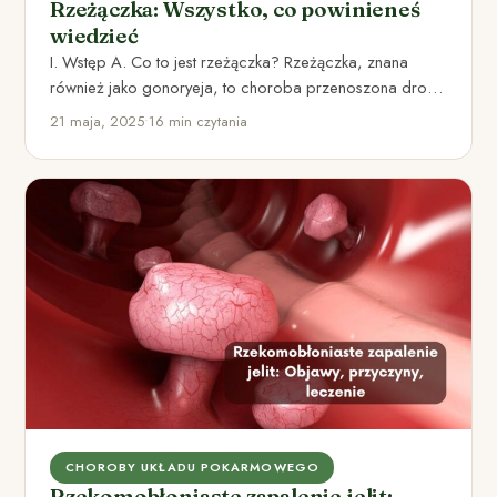
Rzeżączka: Wszystko, co powinieneś
wiedzieć
I. Wstęp A. Co to jest rzeżączka? Rzeżączka, znana
również jako gonoryeja, to choroba przenoszona drogą
płciową, spowodowana…
21 maja, 2025
•
16 min czytania
CHOROBY UKŁADU POKARMOWEGO
Rzekomobłoniaste zapalenie jelit: