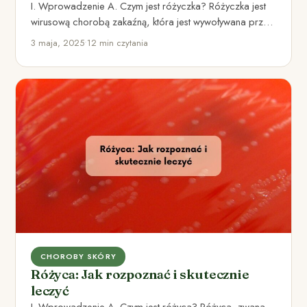
I. Wprowadzenie A. Czym jest różyczka? Różyczka jest
wirusową chorobą zakaźną, która jest wywoływana przez
wirusa różyczki. Charakteryzuje…
3 maja, 2025
•
12 min czytania
CHOROBY SKÓRY
Różyca: Jak rozpoznać i skutecznie
leczyć
I. Wprowadzenie A. Czym jest różyca? Różyca, zwana