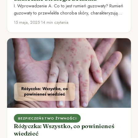
I. Wprowadzenie A. Co to jest rumień guzowaty? Rumień
guzowaty to przewlekła choroba skóry, charakteryzująca
się występowaniem czerwonych,…
15 maja, 2025
•
14 min czytania
BEZPIECZEŃSTWO ŻYWNOŚCI
Różyczka: Wszystko, co powinieneś
wiedzieć