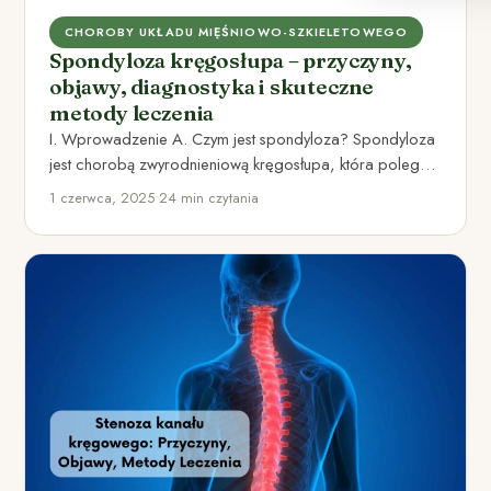
CHOROBY UKŁADU MIĘŚNIOWO-SZKIELETOWEGO
Spondyloza kręgosłupa – przyczyny,
objawy, diagnostyka i skuteczne
metody leczenia
I. Wprowadzenie A. Czym jest spondyloza? Spondyloza
jest chorobą zwyrodnieniową kręgosłupa, która polega
na stopniowym degeneracyjnym uszkodzeniu krążków…
1 czerwca, 2025
•
24 min czytania