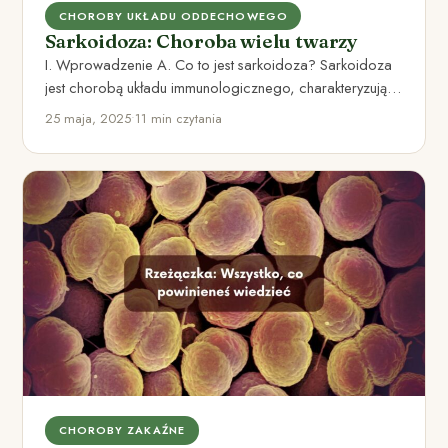
CHOROBY UKŁADU ODDECHOWEGO
Sarkoidoza: Choroba wielu twarzy
I. Wprowadzenie A. Co to jest sarkoidoza? Sarkoidoza
jest chorobą układu immunologicznego, charakteryzującą
się tworzeniem się specyficznych nacieków…
25 maja, 2025
•
11 min czytania
CHOROBY ZAKAŹNE