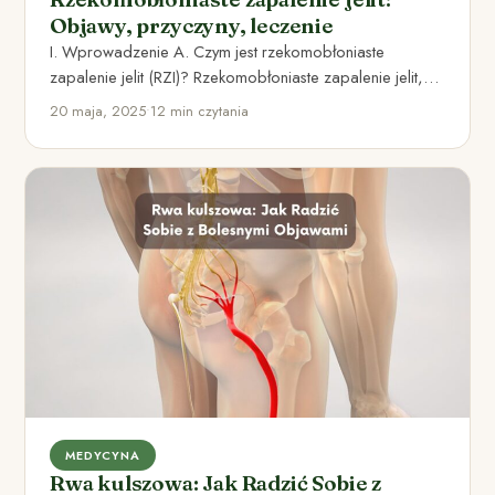
Objawy, przyczyny, leczenie
I. Wprowadzenie A. Czym jest rzekomobłoniaste
zapalenie jelit (RZI)? Rzekomobłoniaste zapalenie jelit,
znane także jako zespół jelita drażliwego…
20 maja, 2025
•
12 min czytania
MEDYCYNA
Rwa kulszowa: Jak Radzić Sobie z