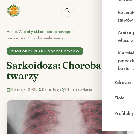
Reumat
stawów 
Home
/
Choroby układu oddechowego
/
Arnika 
Sarkoidoza: Choroba wielu twarzy
właściw
CHOROBY UKŁADU ODDECHOWEGO
Klebsie
pałeczk
Sarkoidoza: Choroba wielu
bakteri
twarzy
Zdrowie
25 maja, 2025
Kamil Naja
11 min czytania
Zioła
Profilak