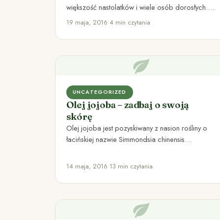
większość nastolatków i wiele osób dorosłych.
Niektóre osoby ciągle szukają skutecznej
19 maja, 2016
•
4 min czytania
terapii…
UNCATEGORIZED
Olej jojoba – zadbaj o swoją
skórę
Olej jojoba jest pozyskiwany z nasion rośliny o
łacińskiej nazwie Simmondsia chinensis
(Simondsja kalifornijska), która rośnie w
południowej…
14 maja, 2016
•
13 min czytania