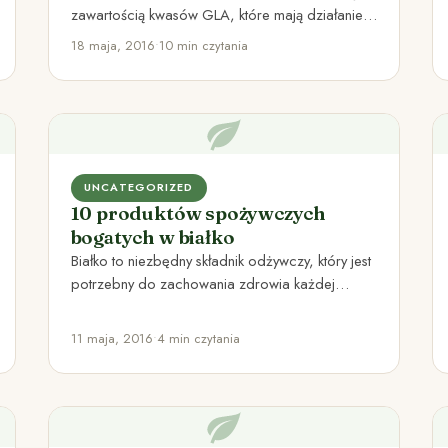
zawartością kwasów GLA, które mają działanie
przeciwzapalne. Kwas gamma-linolenowy to
18 maja, 2016
•
10 min czytania
wartościowy…
UNCATEGORIZED
10 produktów spożywczych
bogatych w białko
Białko to niezbędny składnik odżywczy, który jest
potrzebny do zachowania zdrowia każdej
komórki organizmu To właśnie z białek…
11 maja, 2016
•
4 min czytania