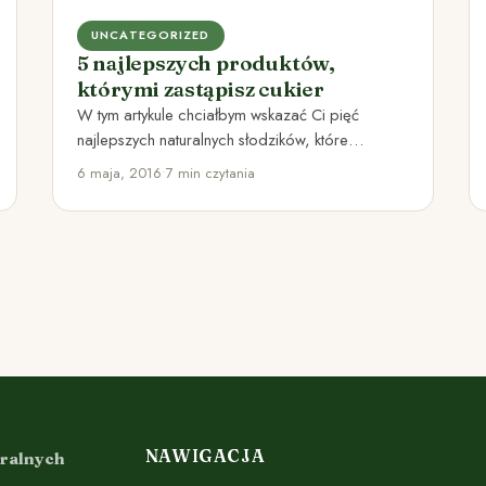
UNCATEGORIZED
5 najlepszych produktów,
którymi zastąpisz cukier
W tym artykule chciałbym wskazać Ci pięć
najlepszych naturalnych słodzików, które
pomogą Ci zastąpić cukier. Zmniejszenie ilości
6 maja, 2016
•
7 min czytania
jedzonego…
NAWIGACJA
uralnych