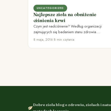
UNCATEGORIZED
Najlepsze zioła na obniżenie
ciśnienia krwi
Czym jest nadciśnienie? Według organizacji
zajmujących się badaniem stanu zdrowia
społeczeństwa, prawie 1/3 dorosłych osób
8 maja, 2016
•
8 min czytania
cierpi na nadciśnienie.…
Dobre zioła blog o zdrowiu, ziołach i nat
metodach leczenia