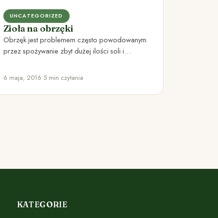
UNCATEGORIZED
Zioła na obrzęki
Obrzęk jest problemem często powodowanym
przez spożywanie zbyt dużej ilości soli i
niedostarczanie organizmowi wystarczającej
ilości wody. Mogą…
6 maja, 2016
•
5 min czytania
KATEGORIE