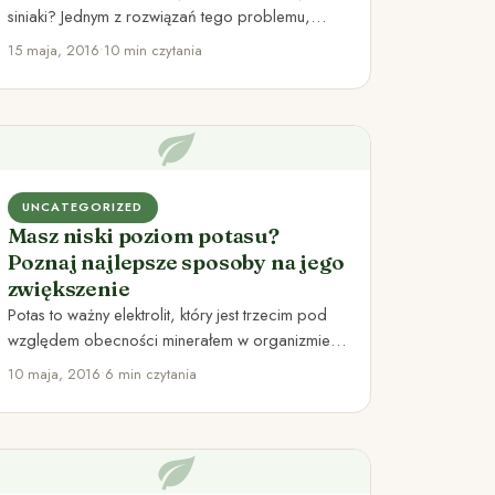
siniaki? Jednym z rozwiązań tego problemu,
może być zastosowanie olejku z…
15 maja, 2016
•
10 min czytania
UNCATEGORIZED
Masz niski poziom potasu?
Poznaj najlepsze sposoby na jego
zwiększenie
Potas to ważny elektrolit, który jest trzecim pod
względem obecności minerałem w organizmie.
Wraz z sodem, wpływa on…
10 maja, 2016
•
6 min czytania