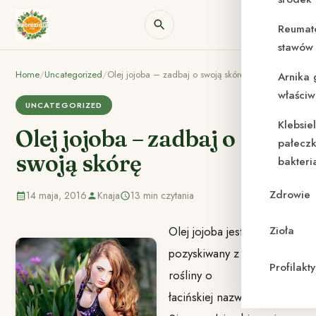
Reumat
stawów 
Home
/
Uncategorized
/
Olej jojoba – zadbaj o swoją skórę
Arnika 
właściw
UNCATEGORIZED
Klebsie
Olej jojoba – zadbaj o
pałeczk
swoją skórę
bakteri
Zdrowie
14 maja, 2016
Knaja
13 min czytania
Olej jojoba jest
Zioła
pozyskiwany z nasion
Profilak
rośliny o
łacińskiej nazwie