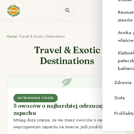
Reumat
stawów 
Arnika 
Home
/
Travel & Exotic Destinations
właściw
Travel & Exotic
Klebsie
Destinations
pałeczk
bakteri
Zdrowie
Zioła
INTRIGUING FOOD
5 owoców o najbardziej odrzucającym
zapachu
Profilak
Istnieją duże szanse, że nie znasz owoców o najbardziej
nieprzyjemnym zapachu na świecie. Jeśli podróżujesz
mogłeś mieć z…