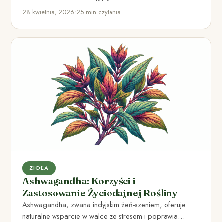
w kosmetykach DIY.
28 kwietnia, 2026
•
25 min czytania
ZIOŁA
Ashwagandha: Korzyści i
Zastosowanie Życiodajnej Rośliny
Ashwagandha, zwana indyjskim żeń-szeniem, oferuje
naturalne wsparcie w walce ze stresem i poprawia