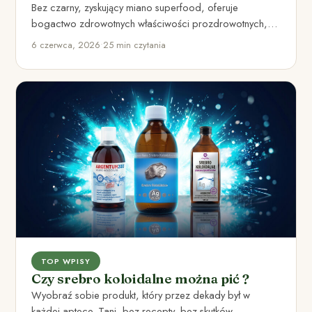
Bez czarny, zyskujący miano superfood, oferuje
bogactwo zdrowotnych właściwości prozdrowotnych,
idealny do kuchni i ogrodu.
6 czerwca, 2026
•
25 min czytania
TOP WPISY
Czy srebro koloidalne można pić ?
Wyobraź sobie produkt, który przez dekady był w
każdej aptece. Tani, bez recepty, bez skutków