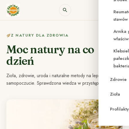
Reumat
stawów 
Arnika 
Z NATURY DLA ZDROWIA
właściw
Moc natury na co
Klebsie
dzień
pałeczk
bakteri
Zioła, zdrowie, uroda i naturalne metody na lepsze
Zdrowie
samopoczucie. Sprawdzona wiedza w przystępnej formie.
Zioła
Profilak