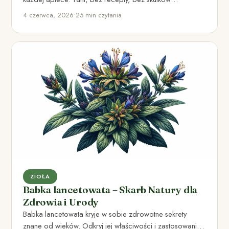
ubocznych. Ludzie go…
4 czerwca, 2026
•
25 min czytania
ZIOŁA
Babka lancetowata – Skarb Natury dla
Zdrowia i Urody
Babka lancetowata kryje w sobie zdrowotne sekrety
znane od wieków. Odkryj jej właściwości i zastosowanie