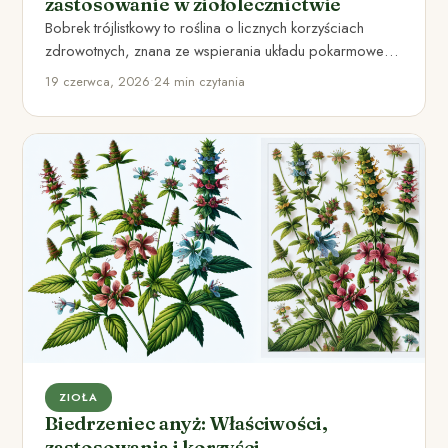
zastosowanie w ziołolecznictwie
Bobrek trójlistkowy to roślina o licznych korzyściach
zdrowotnych, znana ze wspierania układu pokarmowego
i działania przeciwzapalnego.
19 czerwca, 2026
•
24 min czytania
ZIOŁA
Biedrzeniec anyż: Właściwości,
zastosowania i korzyści