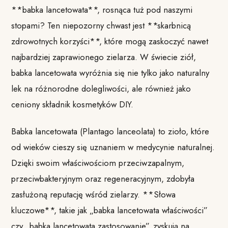
**babka lancetowata**, rosnąca tuż pod naszymi
stopami? Ten niepozorny chwast jest **skarbnicą
zdrowotnych korzyści**, które mogą zaskoczyć nawet
najbardziej zaprawionego zielarza. W świecie ziół,
babka lancetowata wyróżnia się nie tylko jako naturalny
lek na różnorodne dolegliwości, ale również jako
ceniony składnik kosmetyków DIY.
Babka lancetowata (Plantago lanceolata) to zioło, które
od wieków cieszy się uznaniem w medycynie naturalnej.
Dzięki swoim właściwościom przeciwzapalnym,
przeciwbakteryjnym oraz regeneracyjnym, zdobyła
zasłużoną reputację wśród zielarzy. **Słowa
kluczowe**, takie jak „babka lancetowata właściwości”
czy „babka lancetowata zastosowanie”, zyskują na