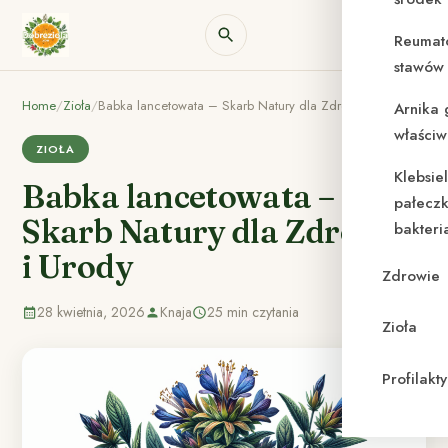
Reumat
stawów 
Home
/
Zioła
/
Babka lancetowata – Skarb Natury dla Zdrowia i Urody
Arnika 
właściw
ZIOŁA
Klebsie
Babka lancetowata –
pałeczk
Skarb Natury dla Zdrowia
bakteri
i Urody
Zdrowie
28 kwietnia, 2026
Knaja
25 min czytania
Zioła
Profilak