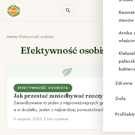
Reumat
stawów 
Arnika 
Home
/
Efektywność osobista
właściw
Efektywność osobista
Klebsie
pałeczk
bakteri
Zdrowie
EFEKTYWNOŚĆ OSOBISTA
Jak przestać zaniedbywać rzeczy
Zioła
Zaniedbywanie to jeden z najpoważniejszych grzechów,
a w dodatku, jeden z najbardziej powszechnych. W
Profilak
spowiedzi powszechnej padają słowa…
6 sierpnia, 2022
•
5 min czytania