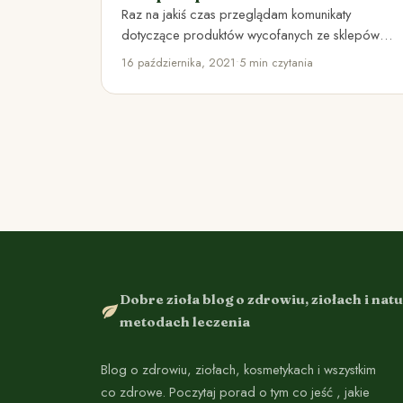
Raz na jakiś czas przeglądam komunikaty
dotyczące produktów wycofanych ze sklepów
decyzją Głównego Inspektoratu
16 października, 2021
•
5 min czytania
Farmaceutycznego. W tym artykule…
Dobre zioła blog o zdrowiu, ziołach i nat
metodach leczenia
Blog o zdrowiu, ziołach, kosmetykach i wszystkim
co zdrowe. Poczytaj porad o tym co jeść , jakie