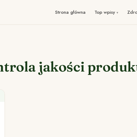
Strona główna
Top wpisy
Zdr
trola jakości produ