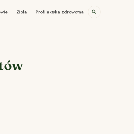
owie
Zioła
Profilaktyka zdrowotna
któw