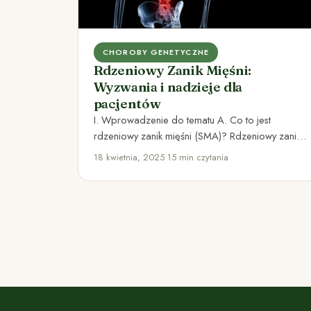
CHOROBY GENETYCZNE
Rdzeniowy Zanik Mięśni:
Wyzwania i nadzieje dla
pacjentów
I. Wprowadzenie do tematu A. Co to jest
rdzeniowy zanik mięśni (SMA)? Rdzeniowy zanik
mięśni (SMA) jest rzadką…
18 kwietnia, 2025
•
15 min czytania