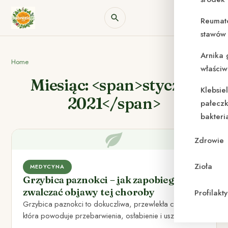
Reumat
stawów 
Arnika 
Home
właściw
Miesiąc: <span>styczeń
Klebsie
2021</span>
pałeczk
bakteri
Zdrowie
Zioła
MEDYCYNA
Grzybica paznokci – jak zapobiegać i
zwalczać objawy tej choroby
Profilak
Grzybica paznokci to dokuczliwa, przewlekła choroba,
która powoduje przebarwienia, osłabienie i uszkodzenie
płytki paznokciowej. Może zaatakować każdego –…