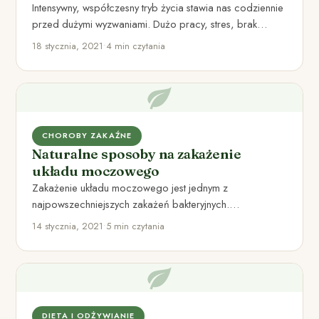
Intensywny, współczesny tryb życia stawia nas codziennie
przed dużymi wyzwaniami. Dużo pracy, stres, brak
słońca i – ostatnimi…
18 stycznia, 2021
•
4 min czytania
CHOROBY ZAKAŹNE
Naturalne sposoby na zakażenie
układu moczowego
Zakażenie układu moczowego jest jednym z
najpowszechniejszych zakażeń bakteryjnych.
Spowodowane jest najczęściej przez bakterię E. coli i
14 stycznia, 2021
•
5 min czytania
występuje…
DIETA I ODŻYWIANIE