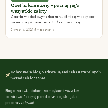
Ocet balsamiczny – poznaj jego
wszystkie zalety
Ostatnio w osiedlowym sklepiku rzucił mi się w oczy ocet
balsamiczny w cenie około 8 złotych za sporą…
3 stycznia, 2021
•
5 min czytania
Dobre zioła blog o zdrowiu, ziołach i naturalnych
metodach leczenia
Blog o zdrowiu, ziołach, kosmetykach i wszystkim
co zdrowe. Poczytaj porad o tym co jeść , jakie
preparaty zażywać.