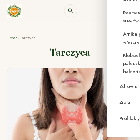
Reumat
stawów 
Arnika 
Home
/
Tarczyca
właściw
Tarczyca
Klebsie
pałeczk
bakteri
Zdrowie
Zioła
Profilak