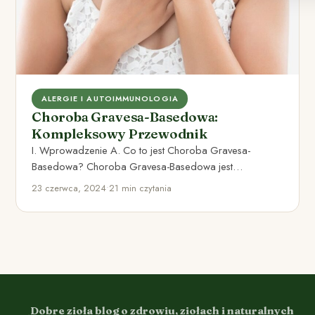
ALERGIE I AUTOIMMUNOLOGIA
Choroba Gravesa-Basedowa:
Kompleksowy Przewodnik
I. Wprowadzenie A. Co to jest Choroba Gravesa-
Basedowa? Choroba Gravesa-Basedowa jest
autoimmunologicznym zaburzeniem, które wpływa
23 czerwca, 2024
•
21 min czytania
głównie na tarczycę.…
Dobre zioła blog o zdrowiu, ziołach i naturalnych