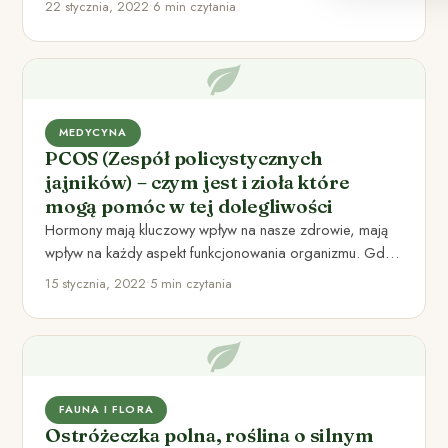
22 stycznia, 2022
•
6 min czytania
MEDYCYNA
PCOS (Zespół policystycznych
jajników) – czym jest i zioła które
mogą pomóc w tej dolegliwości
Hormony mają kluczowy wpływ na nasze zdrowie, mają
wpływ na każdy aspekt funkcjonowania organizmu. Gdy
dochodzi do nieprawidłowego…
15 stycznia, 2022
•
5 min czytania
FAUNA I FLORA
Ostróżeczka polna, roślina o silnym