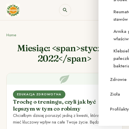
Reumat
stawów 
Arnika 
Home
właściw
Miesiąc: <span>styczeń
Klebsie
2022</span>
pałeczk
bakteri
Zdrowie
Zioła
EDUKACJA ZDROWOTNA
Trochę o treningu, czyli jak być
lepszym w tym co robimy
Profilak
Chciałbym dzisiaj poruszyć jedną z kwestii, która może
mieć kluczowy wpływ na całe Twoje życie. Będzie to
trochę…