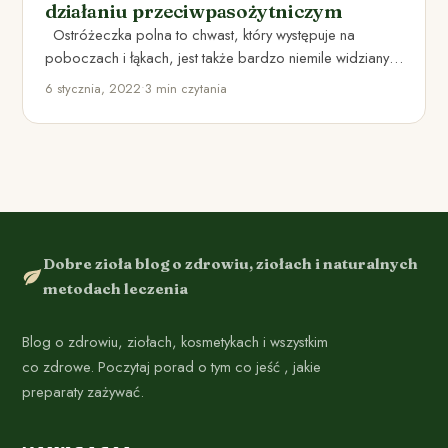
działaniu przeciwpasożytniczym
Ostróżeczka polna to chwast, który występuje na
poboczach i łąkach, jest także bardzo niemile widziany w
zbożach.…
6 stycznia, 2022
•
3 min czytania
Dobre zioła blog o zdrowiu, ziołach i naturalnych
metodach leczenia
Blog o zdrowiu, ziołach, kosmetykach i wszystkim
co zdrowe. Poczytaj porad o tym co jeść , jakie
preparaty zażywać.