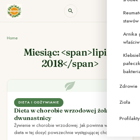
Reumat
stawów 
Arnika 
Home
właściw
Miesiąc: <span>lipiec
Klebsie
2018</span>
pałeczk
bakteri
Zdrowie
Zioła
DIETA I ODŻYWIANIE
Dieta w chorobie wrzodowej żołądka i
dwunastnicy
Profilak
Żywienie w chorobie wrzodowej. Jak powinna wyglądać
dieta w tej dosyć powszechnie występującej chorobie ?
Choroba wrzodowa żołądka…