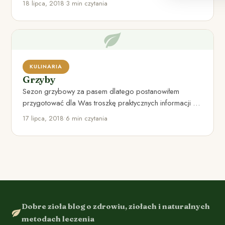
18 lipca, 2018
•
3 min czytania
KULINARIA
Grzyby
Sezon grzybowy za pasem dlatego postanowiłem
przygotować dla Was troszkę praktycznych informacji na
ten temat. Grzyby budziły zainteresowanie…
17 lipca, 2018
•
6 min czytania
Dobre zioła blog o zdrowiu, ziołach i naturalnych
metodach leczenia