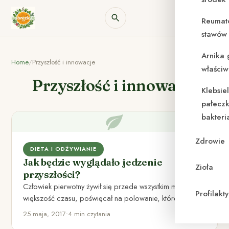
Reumat
stawów 
Arnika 
Home
/
Przyszłość i innowacje
właściw
Przyszłość i innowacje
Klebsie
pałeczk
bakteri
Zdrowie
DIETA I ODŻYWIANIE
Jak będzie wyglądało jedzenie
Zioła
przyszłości?
Człowiek pierwotny żywił się przede wszystkim mięsem, a
Profilak
większość czasu, poświęcał na polowanie, które miało
zapewnić mu przeżycie.…
25 maja, 2017
•
4 min czytania