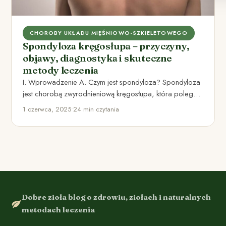
CHOROBY UKŁADU MIĘŚNIOWO-SZKIELETOWEGO
Spondyloza kręgosłupa – przyczyny,
objawy, diagnostyka i skuteczne
metody leczenia
I. Wprowadzenie A. Czym jest spondyloza? Spondyloza
jest chorobą zwyrodnieniową kręgosłupa, która polega
na stopniowym degeneracyjnym uszkodzeniu krążków…
1 czerwca, 2025
•
24 min czytania
Dobre zioła blog o zdrowiu, ziołach i naturalnych
metodach leczenia