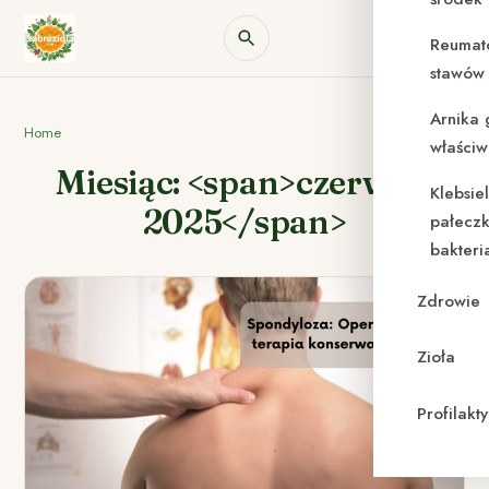
Reumat
stawów 
Arnika 
Home
właściw
Miesiąc: <span>czerwiec
Klebsie
2025</span>
pałeczk
bakteri
Zdrowie
Zioła
Profilak