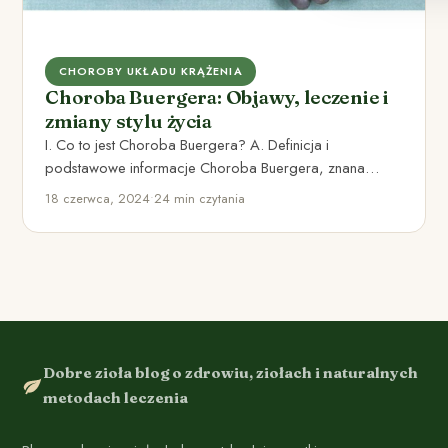
CHOROBY UKŁADU KRĄŻENIA
Choroba Buergera: Objawy, leczenie i
zmiany stylu życia
I. Co to jest Choroba Buergera? A. Definicja i
podstawowe informacje Choroba Buergera, znana
również jako zakrzepowo-zarostowe zapalenie…
18 czerwca, 2024
•
24 min czytania
Dobre zioła blog o zdrowiu, ziołach i naturalnych
metodach leczenia