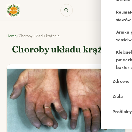
Reumat
stawów 
Arnika 
Home
/
Choroby układu krążenia
właściw
Choroby układu krążenia
Klebsie
pałeczk
bakteri
Zdrowie
Zioła
Profilak