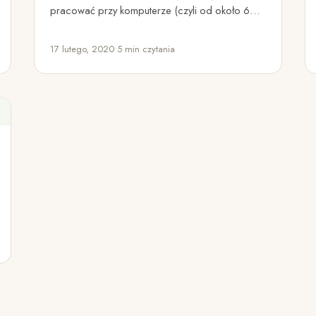
pracować przy komputerze (czyli od około 6
lat), zauważyłem jak bardzo negatywnie…
17 lutego, 2020
•
5 min czytania