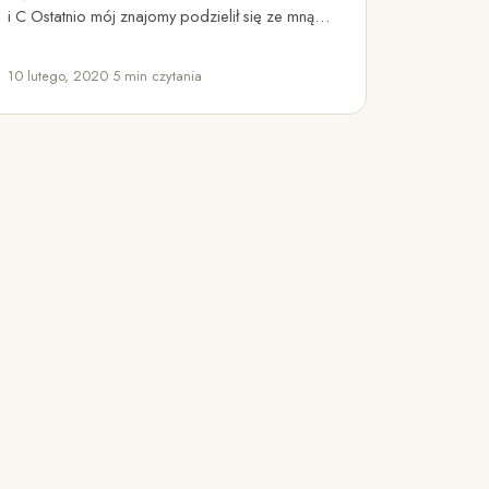
i C Ostatnio mój znajomy podzielił się ze mną
swoim…
10 lutego, 2020
•
5 min czytania