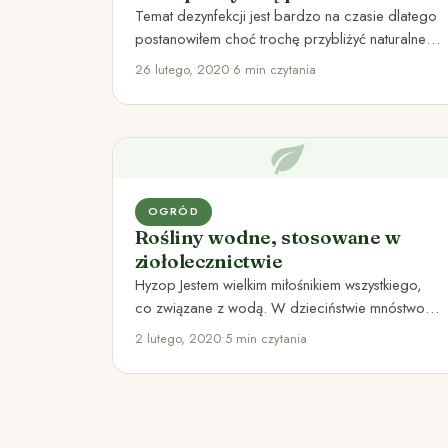
bakteriami, wirusami i grzybami.
Temat dezynfekcji jest bardzo na czasie dlatego
postanowiłem choć trochę przybliżyć naturalne
metody dezynfekcji, które mogą być przydatne…
26 lutego, 2020
•
6 min czytania
OGRÓD
Rośliny wodne, stosowane w
ziołolecznictwie
Hyzop Jestem wielkim miłośnikiem wszystkiego,
co związane z wodą. W dzieciństwie mnóstwo
czasu spędziłem nad Bugiem, od wielu…
2 lutego, 2020
•
5 min czytania