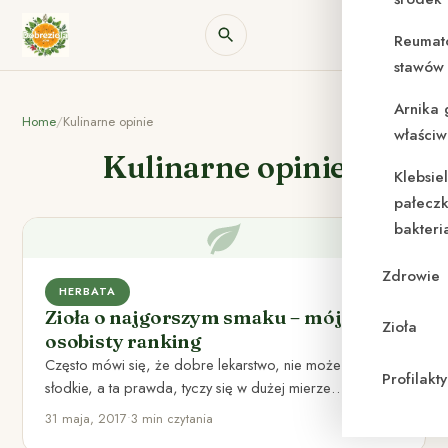
Reumat
stawów 
Arnika 
Home
/
Kulinarne opinie
właściw
Kulinarne opinie
Klebsie
pałeczk
bakteri
Zdrowie
HERBATA
Zioła o najgorszym smaku – mój
Zioła
osobisty ranking
Często mówi się, że dobre lekarstwo, nie może być
Profilak
słodkie, a ta prawda, tyczy się w dużej mierze…
31 maja, 2017
•
3 min czytania