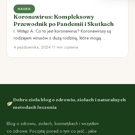
NAUKA
Koronawirus: Kompleksowy
Przewodnik po Pandemii i Skutkach
I. Wstęp A. Co to jest koronawirus? Koronawirusy są
rodzajem wirusów z dużą rodziną, które mogą
powodować infekcje…
4 października, 2024
•
11 min czytania
Dobre zioła blog o zdrowiu, ziołach i naturalnych
metodach leczenia
Blog o zdrowiu, ziołach, kosmetykach i wszystkim
co zdrowe. Poczytaj porad o tym co jeść , jakie