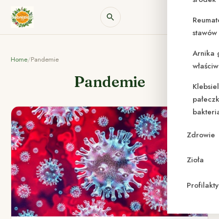
Reumat
stawów 
Arnika 
Home
/
Pandemie
właściw
Pandemie
Klebsie
pałeczk
bakteri
Zdrowie
Zioła
Profilak