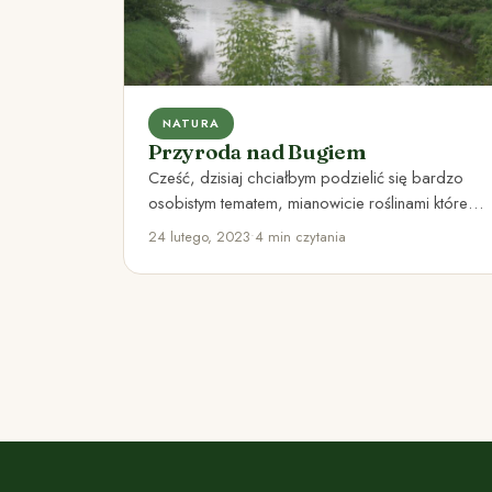
NATURA
Przyroda nad Bugiem
Cześć, dzisiaj chciałbym podzielić się bardzo
osobistym tematem, mianowicie roślinami które
rosną nad Bugiem. Bug to dla mnie…
24 lutego, 2023
•
4 min czytania