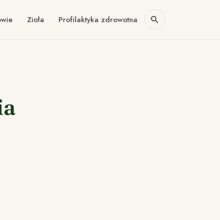
owie
Zioła
Profilaktyka zdrowotna
ia