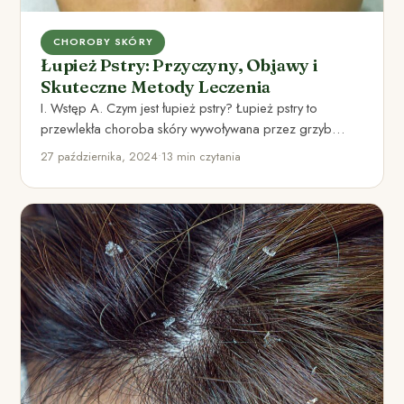
CHOROBY SKÓRY
Łupież Pstry: Przyczyny, Objawy i
Skuteczne Metody Leczenia
I. Wstęp A. Czym jest łupież pstry? Łupież pstry to
przewlekła choroba skóry wywoływana przez grzyb
drożdżakopodobny Malassezia.…
27 października, 2024
•
13 min czytania