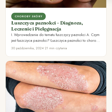
CHOROBY SKÓRY
Łuszczyca paznokci – Diagnoza,
Leczenie i Pielęgnacja
I. Wprowadzenie do tematu łuszczycy paznokci A. Czym
jest łuszczyca paznokci? Łuszczyca paznokci to choroba
skóry, która wpływa…
30 października, 2024
•
21 min czytania