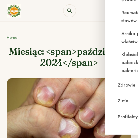
Reumat
stawów 
Arnika 
Home
właściw
Miesiąc: <span>październik
Klebsie
2024</span>
pałeczk
bakteri
Zdrowie
Zioła
Profilak