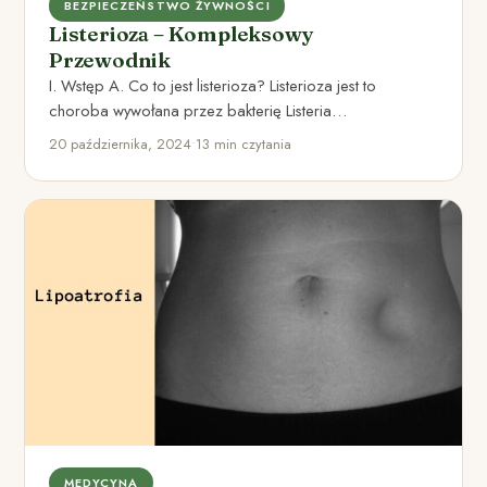
BEZPIECZEŃSTWO ŻYWNOŚCI
Listerioza – Kompleksowy
Przewodnik
I. Wstęp A. Co to jest listerioza? Listerioza jest to
choroba wywołana przez bakterię Listeria
monocytogenes. Jest to…
20 października, 2024
•
13 min czytania
MEDYCYNA