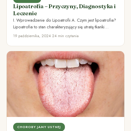
Lipoatrofia – Przyczyny, Diagnostyka i
Leczenie
I. Wprowadzenie do Lipoatrofii A. Czym jest lipoatrofia?
Lipoatrofia to stan charakteryzujący się utratą tkanki
tłuszczowej w określonych…
19 października, 2024
•
24 min czytania
CHOROBY JAMY USTNEJ