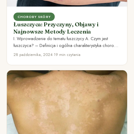
CHOROBY SKÓRY
Łuszczyca: Przyczyny, Objawy i
Najnowsze Metody Leczenia
I. Wprowadzenie do tematu łuszczycy A. Czym jest
łuszczyca? – Definicja i ogólna charakterystyka choroby
Łuszczyca jest przewlekłą…
28 października, 2024
•
19 min czytania