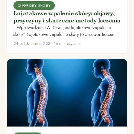
CHOROBY SKÓRY
Łojotokowe zapalenie skóry: objawy,
przyczyny i skuteczne metody leczenia
I. Wprowadzenie A. Czym jest łojotokowe zapalenie
skóry? Łojotokowe zapalenie skóry (łac. seborrhoicum
dermatitis) to przewlekła choroba skóry,…
24 października, 2024
•
16 min czytania