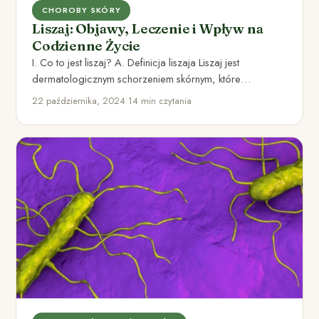
CHOROBY SKÓRY
Liszaj: Objawy, Leczenie i Wpływ na
Codzienne Życie
I. Co to jest liszaj? A. Definicja liszaja Liszaj jest
dermatologicznym schorzeniem skórnym, które
charakteryzuje się różnorodnymi objawami…
22 października, 2024
•
14 min czytania