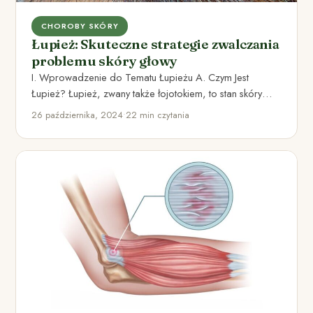
CHOROBY SKÓRY
Łupież: Skuteczne strategie zwalczania
problemu skóry głowy
I. Wprowadzenie do Tematu Łupieżu A. Czym Jest
Łupież? Łupież, zwany także łojotokiem, to stan skóry
głowy charakteryzujący…
26 października, 2024
•
22 min czytania