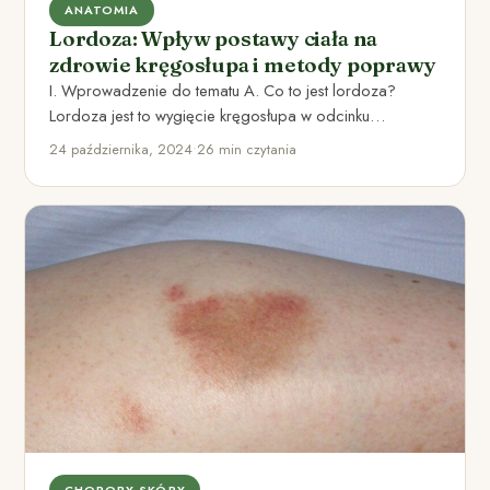
ANATOMIA
Lordoza: Wpływ postawy ciała na
zdrowie kręgosłupa i metody poprawy
I. Wprowadzenie do tematu A. Co to jest lordoza?
Lordoza jest to wygięcie kręgosłupa w odcinku
lędźwiowym, które…
24 października, 2024
•
26 min czytania
CHOROBY SKÓRY