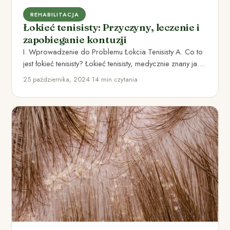
REHABILITACJA
Łokieć tenisisty: Przyczyny, leczenie i
zapobieganie kontuzji
I. Wprowadzenie do Problemu Łokcia Tenisisty A. Co to
jest łokieć tenisisty? Łokieć tenisisty, medycznie znany jako
epikondylopatia…
25 października, 2024
•
14 min czytania