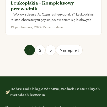
Leukoplakia – Kompleksowy
przewodnik
I. Wprowadzenie A. Czym jest leukoplakia? Leukoplakia
to stan charakteryzujący się pojawieniem się białawych
plam, zmian lub obszarów…
19 października, 2024
•
15 min czytania
1
2
3
Następne ›
Dobre zioła blog o zdrowiu, ziołach i naturalnych
metodach leczenia