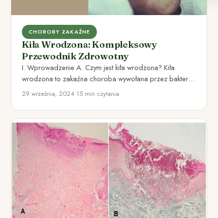
CHOROBY ZAKAŹNE
Kiła Wrodzona: Kompleksowy
Przewodnik Zdrowotny
I. Wprowadzenie A. Czym jest kiła wrodzona? Kiła
wrodzona to zakaźna choroba wywołana przez bakterię
Treponema pallidum przenoszona…
29 września, 2024
•
15 min czytania