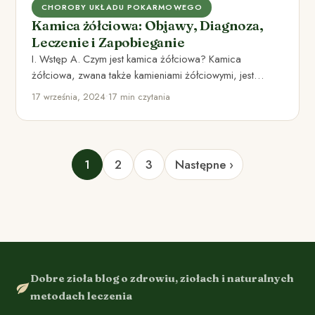
CHOROBY UKŁADU POKARMOWEGO
Kamica żółciowa: Objawy, Diagnoza,
Leczenie i Zapobieganie
I. Wstęp A. Czym jest kamica żółciowa? Kamica
żółciowa, zwana także kamieniami żółciowymi, jest
schorzeniem polegającym na obecności…
17 września, 2024
•
17 min czytania
1
2
3
Następne ›
Dobre zioła blog o zdrowiu, ziołach i naturalnych
metodach leczenia