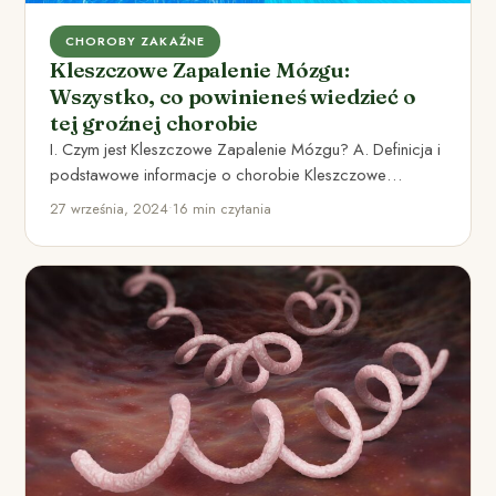
CHOROBY ZAKAŹNE
Kleszczowe Zapalenie Mózgu:
Wszystko, co powinieneś wiedzieć o
tej groźnej chorobie
I. Czym jest Kleszczowe Zapalenie Mózgu? A. Definicja i
podstawowe informacje o chorobie Kleszczowe
Zapalenie Mózgu (KZM) jest…
27 września, 2024
•
16 min czytania