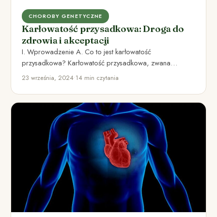
CHOROBY GENETYCZNE
Karłowatość przysadkowa: Droga do
zdrowia i akceptacji
I. Wprowadzenie A. Co to jest karłowatość
przysadkowa? Karłowatość przysadkowa, zwana
również akromegalią, jest rzadkim zaburzeniem
23 września, 2024
•
14 min czytania
hormonalnym, którego…