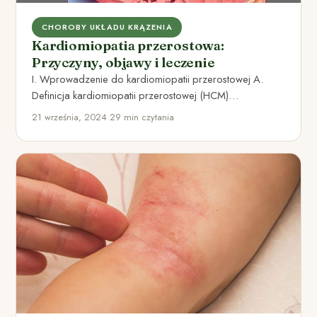
CHOROBY UKŁADU KRĄZENIA
Kardiomiopatia przerostowa:
Przyczyny, objawy i leczenie
I. Wprowadzenie do kardiomiopatii przerostowej A.
Definicja kardiomiopatii przerostowej (HCM)
Kardiomiopatia przerostowa (HCM) jest schorzeniem
21 września, 2024
•
29 min czytania
serca, które charakteryzuje…