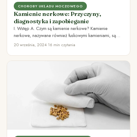
CHOROBY UKŁADU MOCZOWEGO
Kamienie nerkowe: Przyczyny,
diagnostyka i zapobieganie
I. Wstęp A. Czym są kamienie nerkowe? Kamienie
nerkowe, nazywane również łuskowymi kamieniami, są
twardymi zbryleniami, które tworzą…
20 września, 2024
•
16 min czytania