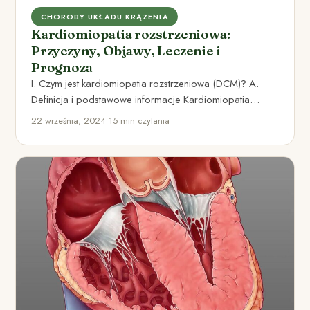
CHOROBY UKŁADU KRĄZENIA
Kardiomiopatia rozstrzeniowa:
Przyczyny, Objawy, Leczenie i
Prognoza
I. Czym jest kardiomiopatia rozstrzeniowa (DCM)? A.
Definicja i podstawowe informacje Kardiomiopatia
rozstrzeniowa (DCM) to choroba serca, w…
22 września, 2024
•
15 min czytania