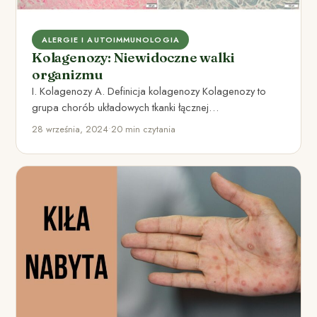
ALERGIE I AUTOIMMUNOLOGIA
Kolagenozy: Niewidoczne walki
organizmu
I. Kolagenozy A. Definicja kolagenozy Kolagenozy to
grupa chorób układowych tkanki łącznej
charakteryzujących się uszkodzeniem kolagenu –
28 września, 2024
•
20 min czytania
białka…