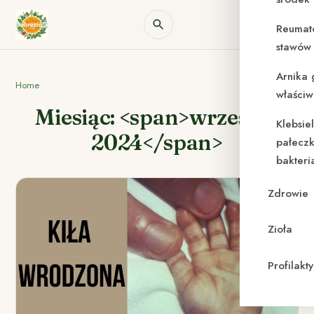
Reumat
stawów 
Arnika 
Home
właściw
Miesiąc: <span>wrzesień
Klebsie
2024</span>
pałeczk
bakteri
Zdrowie
Zioła
Profilak