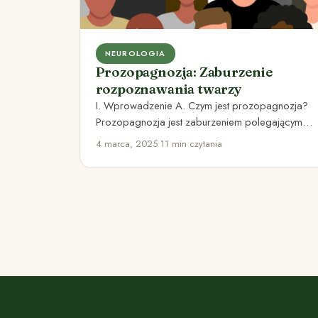
NEUROLOGIA
Prozopagnozja: Zaburzenie
rozpoznawania twarzy
I. Wprowadzenie A. Czym jest prozopagnozja?
Prozopagnozja jest zaburzeniem polegającym
na trudności rozpoznawania twarzy innych osób.
4 marca, 2025
•
11 min czytania
Osoby cierpiące…