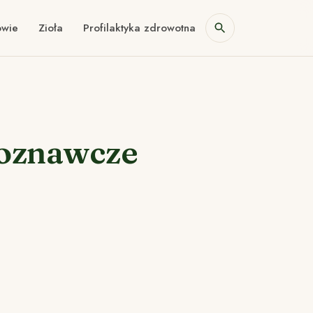
owie
Zioła
Profilaktyka zdrowotna
poznawcze