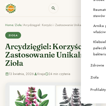
Reumat
stawów 
Home
/
Zioła
/
Arcydzięgiel: Korzyści i Zastosowanie Unikalnego Zioła
Arnika 
właściw
ZIOŁA
Klebsie
Arcydzięgiel: Korzyści i
pałeczk
Zastosowanie Unikalnego
bakteri
Zioła
Zdrowie
13 kwietnia, 2026
Knaja
24 min czytania
Zioła
Profilak