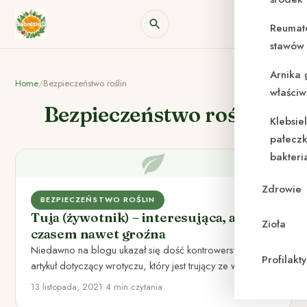
Reumat
stawów 
Arnika 
Home
/
Bezpieczeństwo roślin
właściw
Bezpieczeństwo roślin
Klebsie
pałeczk
bakteri
Zdrowie
BEZPIECZEŃSTWO ROŚLIN
Tuja (żywotnik) – interesująca, a
Zioła
czasem nawet groźna
Niedawno na blogu ukazał się dość kontrowersyjny
Profilak
artykuł dotyczący wrotyczu, który jest trujący ze względu
na wysoką zawartość…
13 listopada, 2021
•
4 min czytania