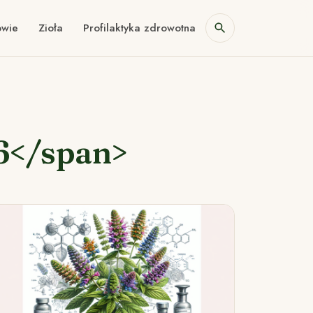
owie
Zioła
Profilaktyka zdrowotna
6</span>