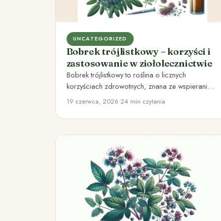
UNCATEGORIZED
Bobrek trójlistkowy – korzyści i
zastosowanie w ziołolecznictwie
Bobrek trójlistkowy to roślina o licznych
korzyściach zdrowotnych, znana ze wspierania
układu pokarmowego i działania
19 czerwca, 2026
•
24 min czytania
przeciwzapalnego.