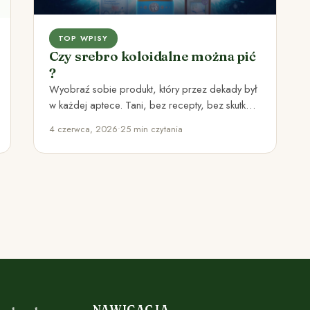
TOP WPISY
Czy srebro koloidalne można pić
?
Wyobraź sobie produkt, który przez dekady był
w każdej aptece. Tani, bez recepty, bez skutków
ubocznych. Ludzie go…
4 czerwca, 2026
•
25 min czytania
NAWIGACJA