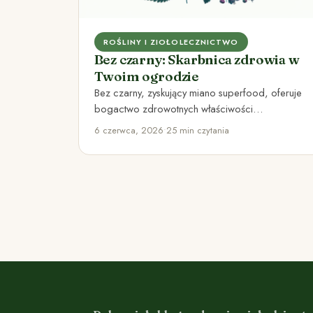
ROŚLINY I ZIOŁOLECZNICTWO
Bez czarny: Skarbnica zdrowia w
Twoim ogrodzie
Bez czarny, zyskujący miano superfood, oferuje
bogactwo zdrowotnych właściwości
prozdrowotnych, idealny do kuchni i ogrodu.
6 czerwca, 2026
•
25 min czytania