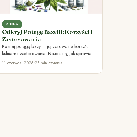
ZIOŁA
Odkryj Potęgę Bazylii: Korzyści i
Zastosowania
Poznaj potęgę bazylii - jej zdrowotne korzyści i
kulinarne zastosowania. Naucz się, jak uprawiać
tę roślinę w domowym…
11 czerwca, 2026
•
25 min czytania