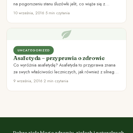
na pogorszeniu stanu śluzówki jelit, co wiąże się z
dodatkowymi dolegliwościami…
10 września, 2016
•
5 min czytania
UNCATEGORIZED
Asafetyda – przyprawia o zdrowie
Co wyróżnia asafetydę? Asafetyda to przyprawa znana
ze swych właściwości leczniczych, jak również z silnego,
ostrego aromatu i…
9 września, 2016
•
2 min czytania
Dobre zioła blog o zdrowiu, ziołach i naturalnych