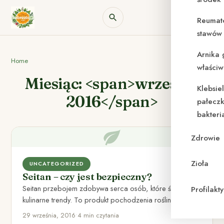
Reumat
stawów 
Arnika 
Home
właściw
Miesiąc: <span>wrzesień
Klebsie
2016</span>
pałeczk
bakteri
Zdrowie
Zioła
UNCATEGORIZED
Seitan – czy jest bezpieczny?
Seitan przebojem zdobywa serca osób, które śledzą
Profilak
kulinarne trendy. To produkt pochodzenia roślinnego,
który początkowo był wybierany szczególnie…
29 września, 2016
•
4 min czytania