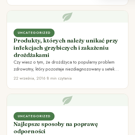
UNCATEGORIZED
Produkty, których należy unikać przy
infekcjach grzybiczych i zakażeniu
drożdżakami
Czy wiesz o tym, że drożdżyca to popularny problem
zdrowotny, który pozostaje niezdiagnozowany u setek
ludzi? Chorobotwórcze grzyby…
22 września, 2016
•
8 min czytania
UNCATEGORIZED
Najlepsze sposoby na poprawę
odporności