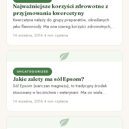
Najważniejsze korzyści zdrowotne z
przyjmowania kwercetyny
Kwercetyna należy do grupy preparatów, określanych
jako flawonoidy. Ma ona szereg korzyści zdrowotnych,
dlatego chciałbym wam bliżej przedstawić,…
14 września, 2016
•
4 min czytania
UNCATEGORIZED
Jakie zalety ma sól Epsom?
Sól Epsom (siarczan magnezu), to tradycyjny środek
stosowany w lecznictwie i weterynarii. Ma on wiele
korzyści zdrowotnych, stosuje…
14 września, 2016
•
4 min czytania