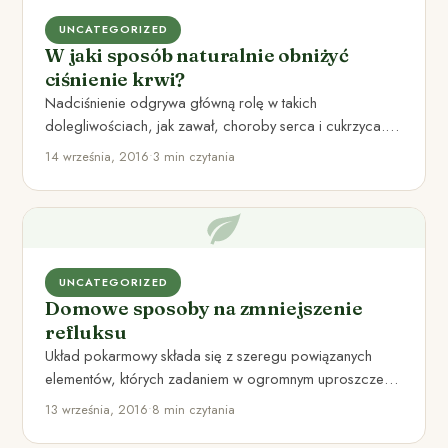
UNCATEGORIZED
W jaki sposób naturalnie obniżyć
ciśnienie krwi?
Nadciśnienie odgrywa główną rolę w takich
dolegliwościach, jak zawał, choroby serca i cukrzyca.
Nadciśnienie nie boli, ale niszczy…
14 września, 2016
•
3 min czytania
UNCATEGORIZED
Domowe sposoby na zmniejszenie
refluksu
Układ pokarmowy składa się z szeregu powiązanych
elementów, których zadaniem w ogromnym uproszczeniu
jest przetworzenie pokarmu na składniki…
13 września, 2016
•
8 min czytania