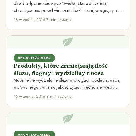
Układ odpornościowy człowieka, stanowi barierę
chroniąca nas przed wirusami i bakteriami, pragnącymi
zadomowić się w naszym organizmie. Każdego…
18 września, 2016
•
7 min czytania
UNCATEGORIZED
Produkty, które zmniejszają ilość
śluzu, flegmy i wydzieliny z nosa
Nadmierne wydzielanie śluzu w drogach oddechowych,
wpływa negatywnie na jakość życia. Trudno się wtedy
rozstać z chusteczkami i…
16 września, 2016
•
8 min czytania
UNCATEGORIZED