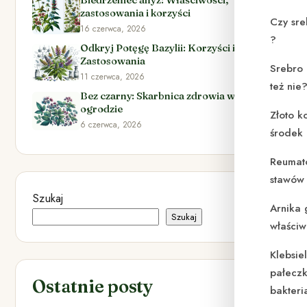
zastosowania i korzyści
Czy sre
16 czerwca, 2026
?
Odkryj Potęgę Bazylii: Korzyści i
Zastosowania
Srebro 
11 czerwca, 2026
też nie
Bez czarny: Skarbnica zdrowia w Twoim
ogrodzie
Złoto k
6 czerwca, 2026
środek
Reumat
stawów 
Szukaj
Arnika 
Szukaj
właściw
Klebsie
pałeczk
Ostatnie posty
bakteri