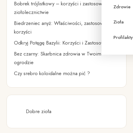
Bobrek trójlistkowy – korzyści i zastosowanie w
Zdrowie
ziołolecznictwie
Zioła
Biedrzeniec anyż: Właściwości, zastosowania i
korzyści
Profilak
Odkryj Potęgę Bazylii: Korzyści i Zastosowania
Bez czarny: Skarbnica zdrowia w Twoim
ogrodzie
Czy srebro koloidalne można pić ?
Dobre zioła