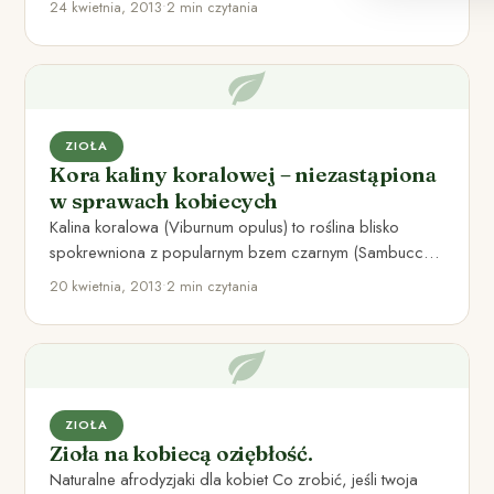
24 kwietnia, 2013
•
2 min czytania
ZIOŁA
Kora kaliny koralowej – niezastąpiona
w sprawach kobiecych
Kalina koralowa (Viburnum opulus) to roślina blisko
spokrewniona z popularnym bzem czarnym (Sambuccus
Nigra L). Kalina symbolizuje w…
20 kwietnia, 2013
•
2 min czytania
ZIOŁA
Zioła na kobiecą oziębłość.
Naturalne afrodyzjaki dla kobiet Co zrobić, jeśli twoja