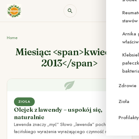
Reumat
stawów 
Arnika 
Home
właściw
Miesiąc: <span>kwiecień
Klebsie
2013</span>
pałeczk
bakteri
Zdrowie
Zioła
ZIOŁA
Olejek z lawendy – uspokój się,
naturalnie
Profilak
Lawenda znaczy „myć” Słowo „lawenda” pochodzi z
łacińskiego wyrażenia wyrażającego czynność mycia.
Nie ulega wątpliwości, że Anglicy są…