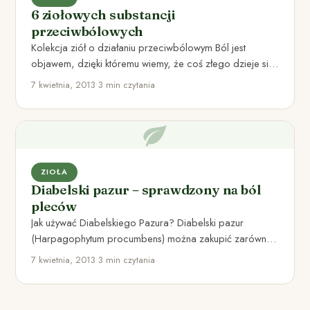
6 ziołowych substancji
przeciwbólowych
Kolekcja ziół o działaniu przeciwbólowym Ból jest
objawem, dzięki któremu wiemy, że coś złego dzieje się
z naszym…
7 kwietnia, 2013
•
3 min czytania
ZIOŁA
Diabelski pazur – sprawdzony na ból
pleców
Jak używać Diabelskiego Pazura? Diabelski pazur
(Harpagophytum procumbens) można zakupić zarówno
w postaci balsamu, jak i w tabletkach.…
7 kwietnia, 2013
•
3 min czytania