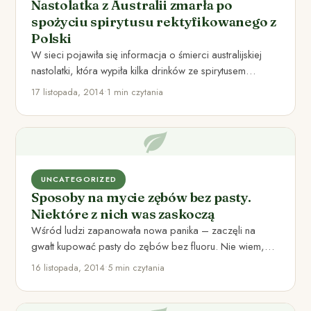
Nastolatka z Australii zmarła po
spożyciu spirytusu rektyfikowanego z
Polski
W sieci pojawiła się informacja o śmierci australijskiej
nastolatki, która wypiła kilka drinków ze spirytusem
rektyfikowanym firmy Polmos.…
17 listopada, 2014
•
1 min czytania
UNCATEGORIZED
Sposoby na mycie zębów bez pasty.
Niektóre z nich was zaskoczą
Wśród ludzi zapanowała nowa panika – zaczęli na
gwałt kupować pasty do zębów bez fluoru. Nie wiem,
czy…
16 listopada, 2014
•
5 min czytania