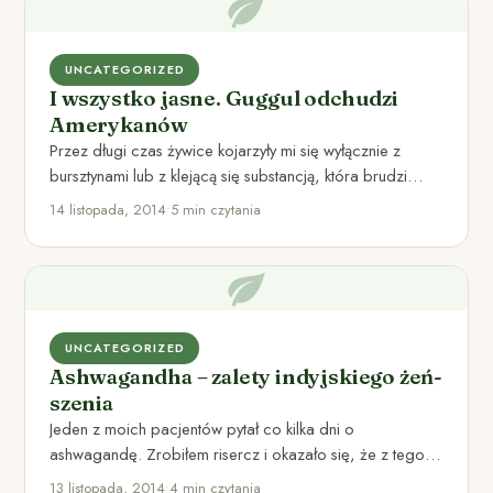
UNCATEGORIZED
I wszystko jasne. Guggul odchudzi
Amerykanów
Przez długi czas żywice kojarzyły mi się wyłącznie z
bursztynami lub z klejącą się substancją, która brudzi
podczas…
14 listopada, 2014
•
5 min czytania
UNCATEGORIZED
Ashwagandha – zalety indyjskiego żeń-
szenia
Jeden z moich pacjentów pytał co kilka dni o
ashwagandę. Zrobiłem risercz i okazało się, że z tego…
13 listopada, 2014
•
4 min czytania