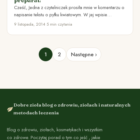
preparat!
Cześć, Jedna z czytelniczek prosiła mnie w komentarzu o
napisanie tekstu o pyłku kwiatowym. W jej wpisie
pojawiła…
9 listopada, 2014
•
5 min czytania
1
2
Następne ›
Dobre zioła blog o zdrowiu, ziołach i naturalnych
metodach leczenia
Blog o zdrowiu, ziołach, kosmetykach i wszystkim
co zdrowe. Poczytaj porad o tym co jeść , jakie