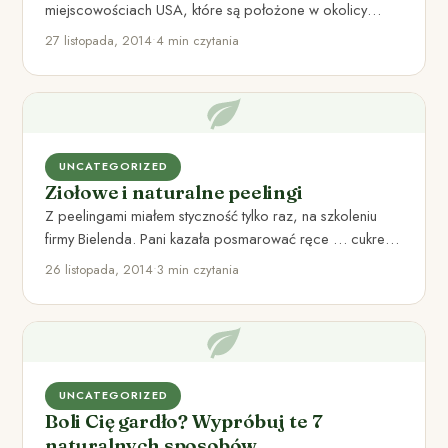
miejscowościach USA, które są położone w okolicy
lasów? Jej przypadki…
27 listopada, 2014
•
4 min czytania
UNCATEGORIZED
Ziołowe i naturalne peelingi
Z peelingami miałem styczność tylko raz, na szkoleniu
firmy Bielenda. Pani kazała posmarować ręce … cukrem
z jakimś…
26 listopada, 2014
•
3 min czytania
UNCATEGORIZED
Boli Cię gardło? Wypróbuj te 7
naturalnych sposobów