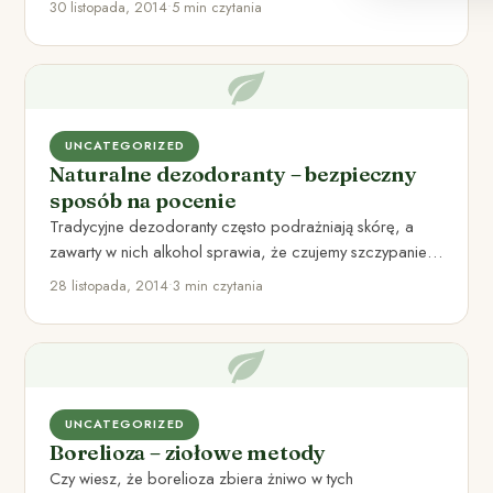
30 listopada, 2014
•
5 min czytania
UNCATEGORIZED
Naturalne dezodoranty – bezpieczny
sposób na pocenie
Tradycyjne dezodoranty często podrażniają skórę, a
zawarty w nich alkohol sprawia, że czujemy szczypanie i
nieprzyjemne ściągnięcie. Naturalne…
28 listopada, 2014
•
3 min czytania
UNCATEGORIZED
Borelioza – ziołowe metody
Czy wiesz, że borelioza zbiera żniwo w tych