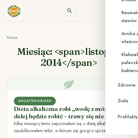
Reumat
stawów 
Arnika 
Home
właściw
Miesiąc: <span>listopad
Klebsie
2014</span>
pałeczk
bakteri
Zdrowie
Zioła
UNCATEGORIZED
Dieta alkaliczna robi „wodę z mózgu” i
dalej będzie robić – trawy się nie je!
Profilak
Kilka miesięcy temu zapoznałem się z dietą alkaliczną i
opublikowałem tekst, w którym się gorąco sprzeciwiłem
nie tylko…