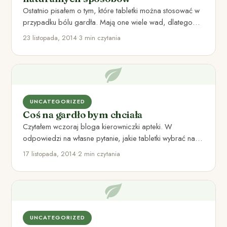
Ostatnio pisałem o tym, które tabletki można stosować w
przypadku bólu gardła. Mają one wiele wad, dlatego
chcę…
23 listopada, 2014
•
3 min czytania
UNCATEGORIZED
Coś na gardło bym chciała
Czytałem wczoraj bloga kierowniczki apteki. W
odpowiedzi na własne pytanie, jakie tabletki wybrać na
gardło, zaczęła wymieniać czytelnikom…
17 listopada, 2014
•
2 min czytania
UNCATEGORIZED