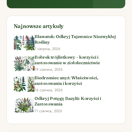
Najnowsze artykuły
Bławatek: Odkryj Tajemnice Niezwykłej
Rośliny
7 sierpnia, 2026
Bobrek trójlistkowy – korzyści i
zastosowanie w ziołolecznictwie
19 czerwca, 2026
Biedrzeniec anyż: Właściwości,
zastosowania i korzyści
16 czerwca, 2026
Odkryj Potęgę Bazylii: Korzyści i
Zastosowania
11 czerwca, 2026