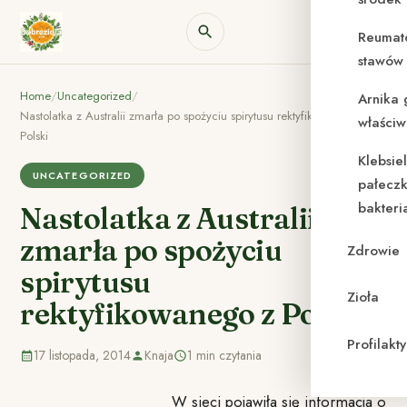
Reumat
stawów 
Home
/
Uncategorized
/
Arnika 
Nastolatka z Australii zmarła po spożyciu spirytusu rektyfikowanego z
właściw
Polski
Klebsie
UNCATEGORIZED
pałeczk
bakteri
Nastolatka z Australii
zmarła po spożyciu
Zdrowie
spirytusu
Zioła
rektyfikowanego z Polski
Profilak
17 listopada, 2014
Knaja
1 min czytania
W sieci pojawiła się informacja o