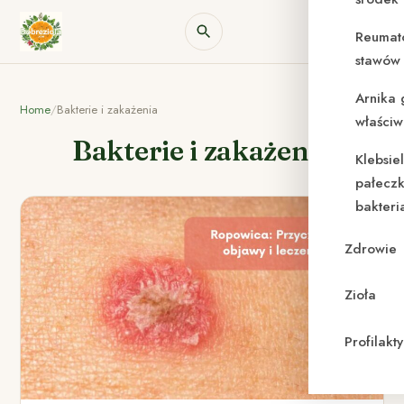
Reumat
stawów 
Arnika 
Home
/
Bakterie i zakażenia
właściw
Bakterie i zakażenia
Klebsie
pałeczk
bakteri
Zdrowie
Zioła
Profilak