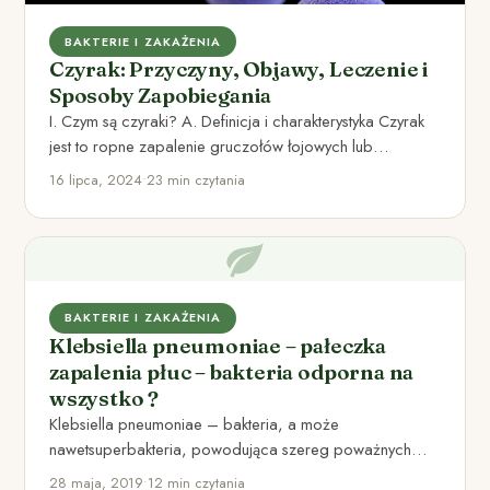
BAKTERIE I ZAKAŻENIA
Czyrak: Przyczyny, Objawy, Leczenie i
Sposoby Zapobiegania
I. Czym są czyraki? A. Definicja i charakterystyka Czyrak
jest to ropne zapalenie gruczołów łojowych lub
mieszków włosowych…
16 lipca, 2024
•
23 min czytania
BAKTERIE I ZAKAŻENIA
Klebsiella pneumoniae – pałeczka
zapalenia płuc – bakteria odporna na
wszystko ?
Klebsiella pneumoniae – bakteria, a może
nawetsuperbakteria, powodująca szereg poważnych
chorób – bardzo oporna na większość (a niektórzy…
28 maja, 2019
•
12 min czytania