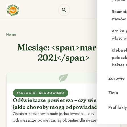
Reumat
stawów 
Arnika 
Home
właściw
Miesiąc: <span>marzec
Klebsie
2021</span>
pałeczk
bakteri
Zdrowie
Zioła
EKOLOGIA I ŚRODOWISKO
Odświeżacze powietrza – czy wiesz za
jakie choroby mogą odpowiadać?
Profilak
Ostatnio zastanowiła mnie jedna kwestia – czy
odświeżacze powietrza, są obojętne dla naszego
organizmu i dla środowiska. Na…