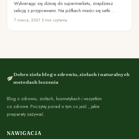
Wybierając się dzisiaj do supermarketu, znajdziesz
sekcję z przyprawami. Na półkach mieści się setki
mieszanek przyprawowych do wszystkiego.…
7 marca, 2021
•
5 min czytania
Dobre zioła blog o zdrowiu, ziołach i naturalnych
metodach leczenia
Blog o zdrowiu, ziołach, kosmetykach i wszystkim
co zdrowe. Poczytaj porad o tym co jeść , jakie
preparaty zażywać.
NAWIGACJA