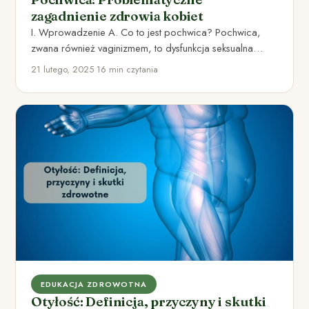
zagadnienie zdrowia kobiet
I. Wprowadzenie A. Co to jest pochwica? Pochwica,
zwana również vaginizmem, to dysfunkcja seksualna
polegająca na niekontrolowanym skurczu…
21 lutego, 2025
•
16 min czytania
EDUKACJA ZDROWOTNA
Otyłość: Definicja, przyczyny i skutki