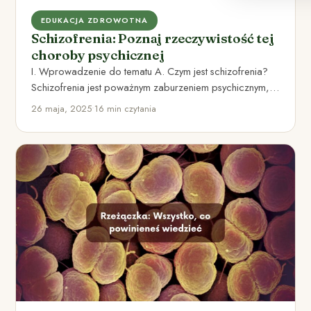
EDUKACJA ZDROWOTNA
Schizofrenia: Poznaj rzeczywistość tej
choroby psychicznej
I. Wprowadzenie do tematu A. Czym jest schizofrenia?
Schizofrenia jest poważnym zaburzeniem psychicznym,
które wpływa na sposób myślenia,…
26 maja, 2025
•
16 min czytania