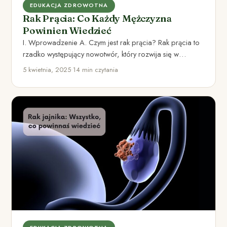
EDUKACJA ZDROWOTNA
Rak Prącia: Co Każdy Mężczyzna
Powinien Wiedzieć
I. Wprowadzenie A. Czym jest rak prącia? Rak prącia to
rzadko występujący nowotwór, który rozwija się w
tkance…
5 kwietnia, 2025
•
14 min czytania