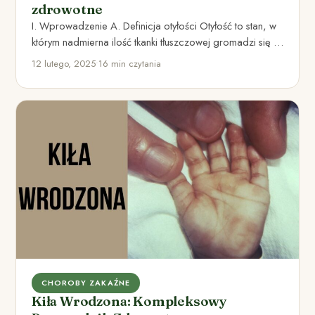
zdrowotne
I. Wprowadzenie A. Definicja otyłości Otyłość to stan, w
którym nadmierna ilość tkanki tłuszczowej gromadzi się w
organizmie.…
12 lutego, 2025
•
16 min czytania
CHOROBY ZAKAŹNE
Kiła Wrodzona: Kompleksowy