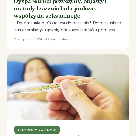
Dyspareunia: przyczyny, objawy i
metody leczenia bólu podczas
współżycia seksualnego
I. Dyspareunia A. Co to jest dyspareunia? Dyspareunia to
stan charakteryzujący się odczuwaniem bólu podczas
współżycia seksualnego. Może…
2 sierpnia, 2024
•
20 min czytania
CHOROBY ZAKAŹNE