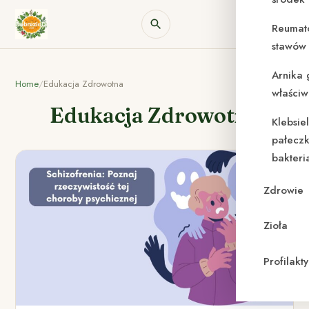
Reumat
stawów 
Arnika 
Home
/
Edukacja Zdrowotna
właściw
Edukacja Zdrowotna
Klebsie
pałeczk
bakteri
Zdrowie
Zioła
Profilak