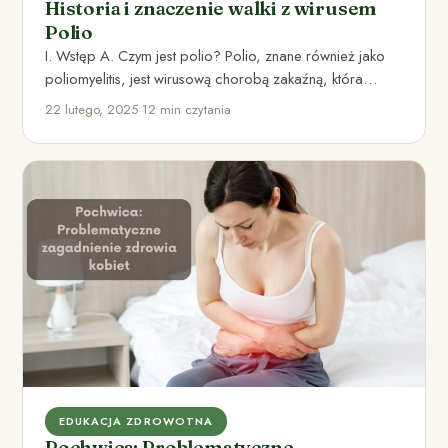
Historia i znaczenie walki z wirusem
Polio
I. Wstęp A. Czym jest polio? Polio, znane również jako
poliomyelitis, jest wirusową chorobą zakaźną, która
atakuje układ…
22 lutego, 2025
•
12 min czytania
EDUKACJA ZDROWOTNA
Pochwica: Problematyczne