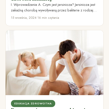
I. Wprowadzenie A. Czym jest jersinioza? Jersinioza jest
zakaźną chorobą wywoływaną przez bakterie z rodzaju
Yersinia, zazwyczaj Yersinia…
15 września, 2024
•
16 min czytania
EDUKACJA ZDROWOTNA