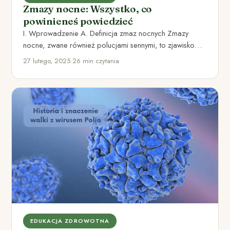
Zmazy nocne: Wszystko, co
powinieneś powiedzieć
I. Wprowadzenie A. Definicja zmaz nocnych Zmazy
nocne, zwane również polucjami sennymi, to zjawisko
występujące u mężczyzn i…
27 lutego, 2025
•
26 min czytania
EDUKACJA ZDROWOTNA