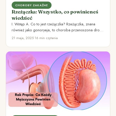
CHOROBY ZAKAŹNE
Rzeżączka: Wszystko, co powinieneś
wiedzieć
I. Wstęp A. Co to jest rzeżączka? Rzeżączka, znana
również jako gonoryeja, to choroba przenoszona drogą
płciową, spowodowana…
21 maja, 2025
•
16 min czytania