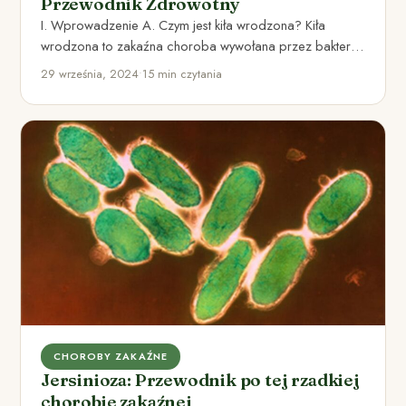
Przewodnik Zdrowotny
I. Wprowadzenie A. Czym jest kiła wrodzona? Kiła
wrodzona to zakaźna choroba wywołana przez bakterię
Treponema pallidum przenoszona…
29 września, 2024
•
15 min czytania
CHOROBY ZAKAŹNE
Jersinioza: Przewodnik po tej rzadkiej
chorobie zakaźnej