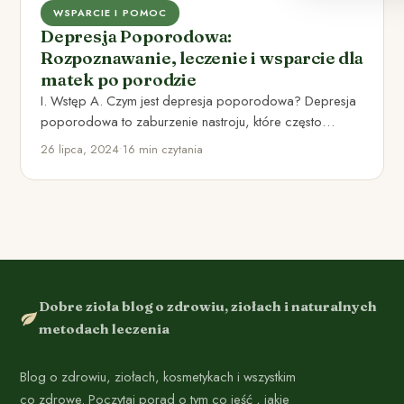
WSPARCIE I POMOC
Depresja Poporodowa:
Rozpoznawanie, leczenie i wsparcie dla
matek po porodzie
I. Wstęp A. Czym jest depresja poporodowa? Depresja
poporodowa to zaburzenie nastroju, które często
występuje u kobiet w…
26 lipca, 2024
•
16 min czytania
Dobre zioła blog o zdrowiu, ziołach i naturalnych
metodach leczenia
Blog o zdrowiu, ziołach, kosmetykach i wszystkim
co zdrowe. Poczytaj porad o tym co jeść , jakie