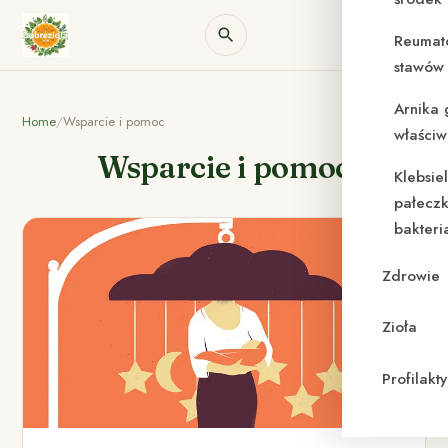
Reumat
stawów 
Arnika 
Home
/
Wsparcie i pomoc
właściw
Wsparcie i pomoc
Klebsie
pałeczk
bakteri
Zdrowie
Zioła
Profilak