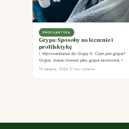
PROFILAKTYKA
Grypa: Sposoby na leczenie i
profilaktykę
I. Wprowadzenie do Grypy A. Czym jest grypa?
Grypa, znana również jako grypa sezonowa, to
wirusowa choroba zakaźna,…
19 sierpnia, 2024
•
17 min czytania