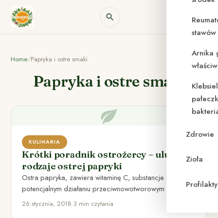
Reumat
stawów 
Arnika 
Home
/
Papryka i ostre smaki
właściw
Papryka i ostre smaki
Klebsie
pałeczk
bakteri
Zdrowie
KULINARIA
Krótki poradnik ostrożercy – ulubione
Zioła
rodzaje ostrej papryki
Ostra papryka, zawiera witaminę C, substancje o
Profilak
potencjalnym działaniu przeciwnowotworowym i
antyoksydanty, dlatego warto włączyć ją do naszej…
26 stycznia, 2018
•
3 min czytania