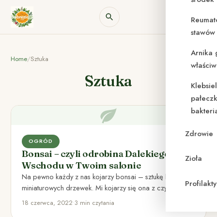
Reumat
stawów 
Arnika 
Home
/
Sztuka
właściw
Sztuka
Klebsie
pałeczk
bakteri
Zdrowie
OGRÓD
Bonsai – czyli odrobina Dalekiego
Zioła
Wschodu w Twoim salonie
Na pewno każdy z nas kojarzy bonsai – sztukę hodowli
Profilak
miniaturowych drzewek. Mi kojarzy się ona z czymś…
18 czerwca, 2022
•
3 min czytania