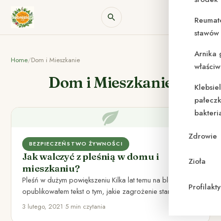
Reumat
stawów 
Arnika 
Home
/
Dom i Mieszkanie
właściw
Dom i Mieszkanie
Klebsie
pałeczk
bakteri
Zdrowie
BEZPIECZEŃSTWO ŻYWNOŚCI
Jak walczyć z pleśnią w domu i
Zioła
mieszkaniu?
Pleśń w dużym powiększeniu Kilka lat temu na blogu
Profilak
opublikowałem tekst o tym, jakie zagrożenie stanowi dla
nas…
3 lutego, 2021
•
5 min czytania