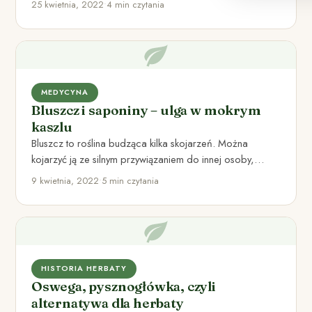
25 kwietnia, 2022
•
4 min czytania
MEDYCYNA
Bluszcz i saponiny – ulga w mokrym
kaszlu
Bluszcz to roślina budząca kilka skojarzeń. Można
kojarzyć ją ze silnym przywiązaniem do innej osoby,
przechodzącym czasem w…
9 kwietnia, 2022
•
5 min czytania
HISTORIA HERBATY
Oswega, pysznogłówka, czyli
alternatywa dla herbaty