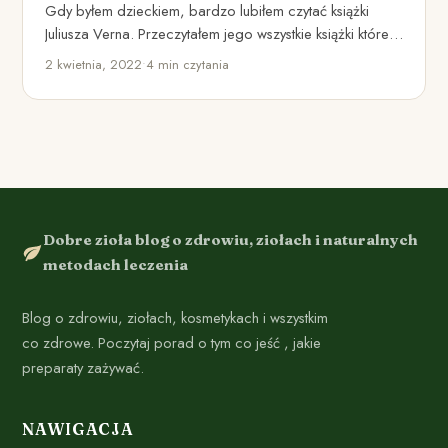
Gdy byłem dzieckiem, bardzo lubiłem czytać książki
Juliusza Verna. Przeczytałem jego wszystkie książki które
mogłem znaleźć w szkolnej…
2 kwietnia, 2022
•
4 min czytania
Dobre zioła blog o zdrowiu, ziołach i naturalnych
metodach leczenia
Blog o zdrowiu, ziołach, kosmetykach i wszystkim
co zdrowe. Poczytaj porad o tym co jeść , jakie
preparaty zażywać.
NAWIGACJA