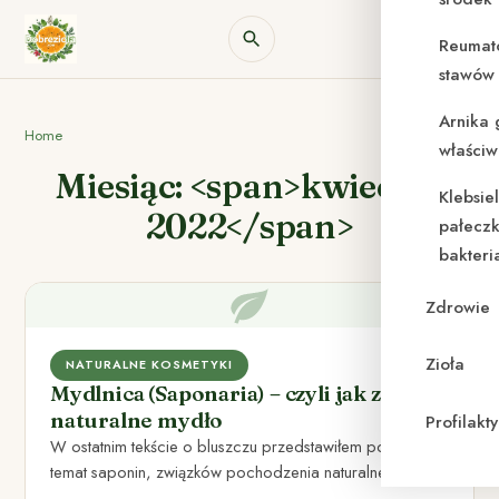
Reumat
stawów 
Arnika 
Home
właściw
Miesiąc: <span>kwiecień
Klebsie
2022</span>
pałeczk
bakteri
Zdrowie
Zioła
NATURALNE KOSMETYKI
Mydlnica (Saponaria) – czyli jak zrobić
naturalne mydło
Profilak
W ostatnim tekście o bluszczu przedstawiłem pokrótce
temat saponin, związków pochodzenia naturalnego o
działaniu podobnym do mydła. Dzisiaj…