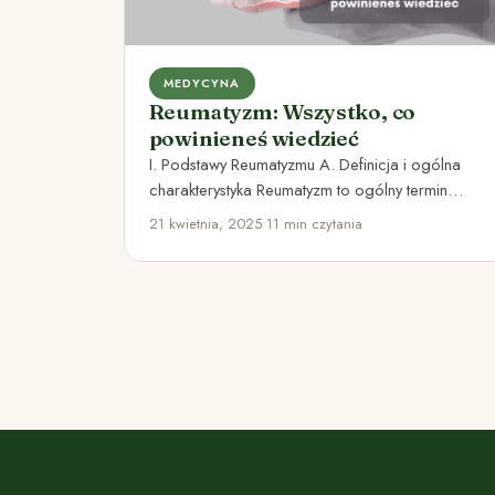
MEDYCYNA
Reumatyzm: Wszystko, co
powinieneś wiedzieć
I. Podstawy Reumatyzmu A. Definicja i ogólna
charakterystyka Reumatyzm to ogólny termin
używany do opisywania różnorodnych schorzeń
21 kwietnia, 2025
•
11 min czytania
układu…