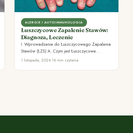
ALERGIE I AUTOIMMUNOLOGIA
Łuszczycowe Zapalenie Stawów:
Diagnoza, Leczenie
I. Wprowadzenie do Łuszczycowego Zapalenia
Stawów (ŁZS) A. Czym jest Łuszczycowe
Zapalenie Stawów? Łuszczycowe zapalenie
1 listopada, 2024
•
16 min czytania
stawów (ŁZS) jest…