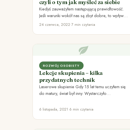
czyli o tym jak myśleć za siebie
Kiedyś zauważyłem następującą prawidłowość.
Jeśli warunki wokół nas są zbyt dobre, to wpływa
to niekorzystnie na nasz rozwój.…
24 czerwca, 2022
•
7 min czytania
ROZWÓJ OSOBISTY
Lekcje skupienia – kilka
przydatnych technik
Laserowe skupienie Gdy 15 lat temu uczyłem się
do matury, świat był inny. Wystarczyło
przygotować sobie kilka książek,…
6 listopada, 2021
•
6 min czytania