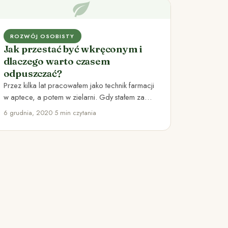
ROZWÓJ OSOBISTY
Jak przestać być wkręconym i
dlaczego warto czasem
odpuszczać?
Przez kilka lat pracowałem jako technik farmacji
w aptece, a potem w zielarni. Gdy stałem za
kasą uświadomiłem…
6 grudnia, 2020
•
5 min czytania