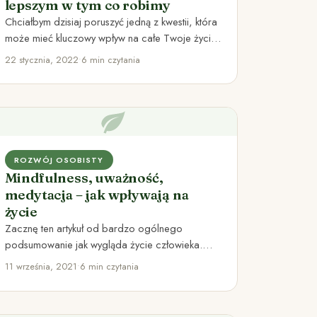
lepszym w tym co robimy
Chciałbym dzisiaj poruszyć jedną z kwestii, która
może mieć kluczowy wpływ na całe Twoje życie.
Będzie to trochę…
22 stycznia, 2022
•
6 min czytania
ROZWÓJ OSOBISTY
Mindfulness, uważność,
medytacja – jak wpływają na
życie
Zacznę ten artykuł od bardzo ogólnego
podsumowanie jak wygląda życie człowieka.
Rządzą nami takie uczucia, jak: Chęć
11 września, 2021
•
6 min czytania
posiadania…