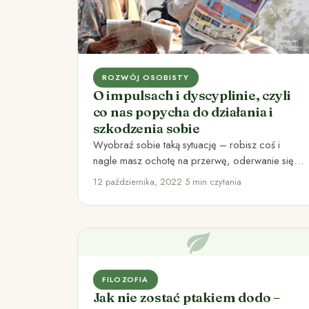
ROZWÓJ OSOBISTY
O impulsach i dyscyplinie, czyli
co nas popycha do działania i
szkodzenia sobie
Wyobraź sobie taką sytuację – robisz coś i
nagle masz ochotę na przerwę, oderwanie się
od tego co…
12 października, 2022
•
5 min czytania
FILOZOFIA
Jak nie zostać ptakiem dodo –