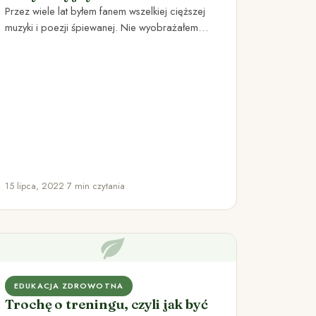
Przez wiele lat byłem fanem wszelkiej cięższej
muzyki i poezji śpiewanej. Nie wyobrażałem
sobie wyjścia z domu bez…
15 lipca, 2022
•
7 min czytania
EDUKACJA ZDROWOTNA
Trochę o treningu, czyli jak być