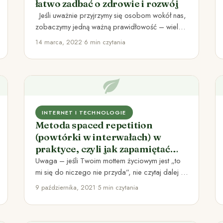
łatwo zadbać o zdrowie i rozwój
Jeśli uważnie przyjrzymy się osobom wokół nas,
zobaczymy jedną ważną prawidłowość – wielu z
nas dąży do…
14 marca, 2022
•
6 min czytania
INTERNET I TECHNOLOGIE
Metoda spaced repetition
(powtórki w interwałach) w
praktyce, czyli jak zapamiętać
wszystko
Uwaga – jeśli Twoim mottem życiowym jest „to
mi się do niczego nie przyda”, nie czytaj dalej :).
…
9 października, 2021
•
5 min czytania