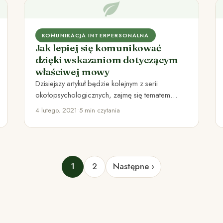
KOMUNIKACJA INTERPERSONALNA
Jak lepiej się komunikować
dzięki wskazaniom dotyczącym
właściwej mowy
Dzisiejszy artykuł będzie kolejnym z serii
okołopsychologicznych, zajmę się tematem
tego, jak i co mówimy do innych. To,…
4 lutego, 2021
•
5 min czytania
1
2
Następne ›