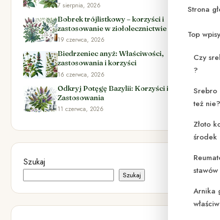
7 sierpnia, 2026
Strona g
Bobrek trójlistkowy – korzyści i
zastosowanie w ziołolecznictwie
Top wpis
19 czerwca, 2026
Biedrzeniec anyż: Właściwości,
Czy sre
zastosowania i korzyści
?
16 czerwca, 2026
Odkryj Potęgę Bazylii: Korzyści i
Srebro 
Zastosowania
też nie
11 czerwca, 2026
Złoto k
środek
Reumat
Szukaj
stawów 
Szukaj
Arnika 
właściw