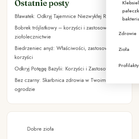
Ostatnie posty
Klebsie
pałeczk
Bławatek: Odkryj Tajemnice Niezwykłej Rośliny
bakteri
Bobrek trójlistkowy – korzyści i zastosowanie w
Zdrowie
ziołolecznictwie
Biedrzeniec anyż: Właściwości, zastosowania i
Zioła
korzyści
Profilak
Odkryj Potęgę Bazylii: Korzyści i Zastosowania
Bez czarny: Skarbnica zdrowia w Twoim
ogrodzie
Dobre zioła