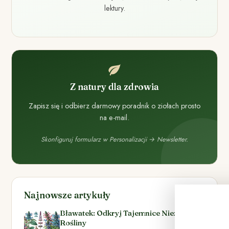
lektury.
Z natury dla zdrowia
Zapisz się i odbierz darmowy poradnik o ziołach prosto
na e-mail.
Skonfiguruj formularz w Personalizacji → Newsletter.
Najnowsze artykuły
Bławatek: Odkryj Tajemnice Niezwykłej
Rośliny