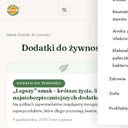
Reumat
stawów 
Arnika 
Home
/
Dodatki do żywności
właściw
Dodatki do żywności
Klebsie
pałeczk
bakteri
Zdrowie
DODATKI DO ŻYWNOŚCI
„Lepszy” smak – krótsze życie. 5
Zioła
najniebezpieczniejszych dodatków E
Na półkach supermarketów znajdujemy mnogość
Profilak
superproduktów, które długo pozostają świeże, przez
długi czas nie tracą koloru i konsystencji,…
9 października, 2016
•
5 min czytania